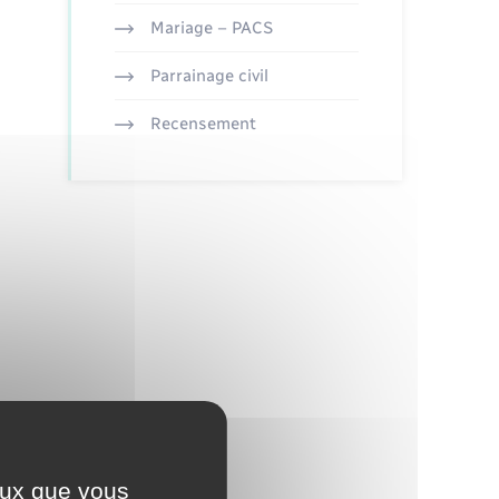
Mariage – PACS
Parrainage civil
Recensement
ceux que vous