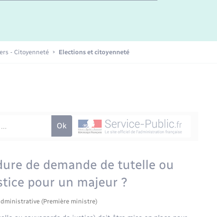
Etat-civil - Papiers -
Citoyenneté
Publications
iers - Citoyenneté
Elections et citoyenneté
Nouvel habitant
Sécurité - Prévention
Voirie et espace public
ure de demande de tutelle ou
stice pour un majeur ?
administrative (Première ministre)