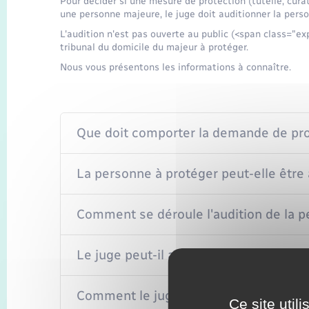
Pour décider si une mesure de protection (tutelle, cura
une personne majeure, le juge doit auditionner la pers
L'audition n'est pas ouverte au public (<span class="ex
tribunal du domicile du majeur à protéger.
Nous vous présentons les informations à connaître.
Que doit comporter la demande de prot
La personne à protéger peut-elle être 
Comment se déroule l'audition de la p
Le juge peut-il auditionner d'autres p
Comment le juge instruit la demande d
Ce site util