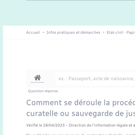
Travaux - Autorisation d’occupation
Enfants – Jeunes
de l’espace public
Recensement
Présentation de la commune
Accueil
Infos pratiques et démarches
Etat-civil - Pap
Loisirs
Organisation d’événement
Transports
Question-réponse
Comment se déroule la procéd
curatelle ou sauvegarde de ju
Vérifié le 28/04/2023 – Direction de l'information légale et 