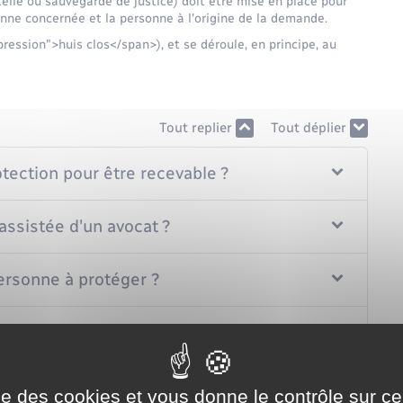
telle ou sauvegarde de justice) doit être mise en place pour
onne concernée et la personne à l'origine de la demande.
pression">huis clos</span>), et se déroule, en principe, au
Tout replier
Tout déplier
ection pour être recevable ?
assistée d'un avocat ?
ersonne à protéger ?
ersonnes dans le cadre de la procédure ?
e protection ?
ise des cookies et vous donne le contrôle sur 