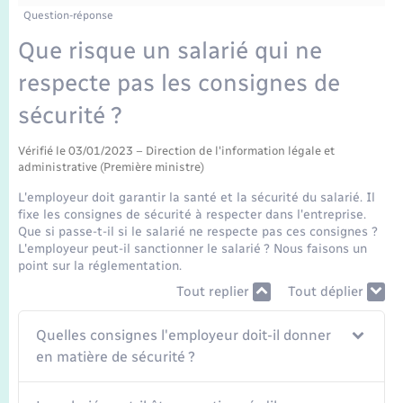
Enfants – Jeunes
Tourisme
Travaux - Autorisation d’occupation de l’espace
Question-réponse
public
Transports scolaires
Que risque un salarié qui ne
Mariage – PACS
Compétences
Etat-civil - Papiers - Citoyenneté
respecte pas les consignes de
Parrainage civil
Plan interactif
Logement - Urbanisme
sécurité ?
Recensement
Présentation de la commune
Vérifié le 03/01/2023 – Direction de l'information légale et
Loisirs
administrative (Première ministre)
Publications
L'employeur doit garantir la santé et la sécurité du salarié. Il
Nouvel habitant
fixe les consignes de sécurité à respecter dans l'entreprise.
Que si passe-t-il si le salarié ne respecte pas ces consignes ?
La Communauté de communes
L'employeur peut-il sanctionner le salarié ? Nous faisons un
Numérique
point sur la réglementation.
Tout replier
Tout déplier
Organisation d’événement
Quelles consignes l'employeur doit-il donner
Sécurité - Prévention
en matière de sécurité ?