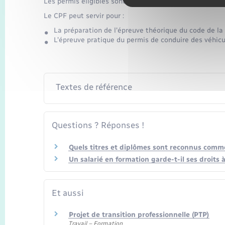
Les permis éligibles sont les permis B, B78, C1, C, D1, 
Le CPF peut servir pour :
La préparation de l'épreuve théorique du code de la
L'épreuve pratique du permis de conduire des véhicu
Textes de référence
Questions ? Réponses !
Quels titres et diplômes sont reconnus comme 
Un salarié en formation garde-t-il ses droits 
Et aussi
Projet de transition professionnelle (PTP)
Travail – Formation