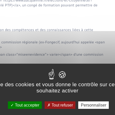
f="https://www.bacqueville.fr/elections-et-citoyennete/?
elé PTP)</a>, un congé de formation pouvant permettre de
ion des compétences et des connaissances liées à cette
e commission régionale (ex-Fongecif, aujourd'hui appelée <span
n>
pan class="miseenevidence"> varier</span> d'une commission
es modalités appliquées dans la région.
ise des cookies et vous donne le contrôle sur 
s régionales (CPIR)
souhaitez activer
/www.bacqueville.fr/elections-et-citoyennete/?
Tout accepter
Tout refuser
Personnaliser
pour certains permis de conduire.