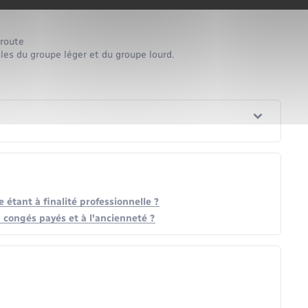
D, C1E, CE, D1E, DE.
 route
les du groupe léger et du groupe lourd.
étant à finalité professionnelle ?
à congés payés et à l'ancienneté ?