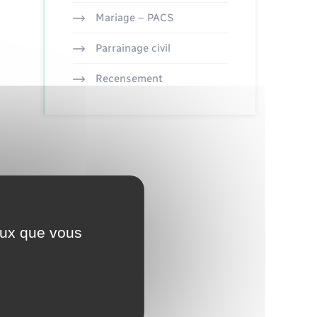
Mariage – PACS
Parrainage civil
Recensement
ceux que vous