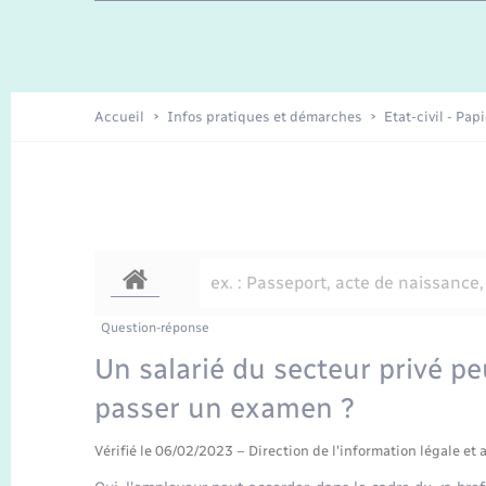
Travaux - Autorisation d’occupation
Enfants – Jeunes
de l’espace public
Recensement
Présentation de la commune
Accueil
Infos pratiques et démarches
Etat-civil - Pap
Loisirs
Organisation d’événement
Transports
Question-réponse
Un salarié du secteur privé pe
passer un examen ?
Vérifié le 06/02/2023 – Direction de l'information légale et 