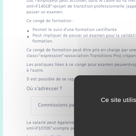
Oui, l'employeur peut accorder, dans le cadre du <a hre
xml=F14018">projet de transition professionnelle (app
passer un examen.
Ce congé de formation :
Permet le suivi d'une formation certifiante
Peut impliquer de passer un examen pour la validat
formation.
Ce congé de formation peut être pris en charge par un
class="expression">association Transitions Pro).</spa
Les pratiques liées à ce congé pour examen peuvent<s
à l'autre.
Il est possible de se rapprocher d'elle pour connaitre l
Où s’adresser ?
Ce site util
Commissions paritaires interprofessionnelle
Le salarié peut également utiliser son <a href="https:/
xml=F10705">compte personnel de formation (CPF)</a> 