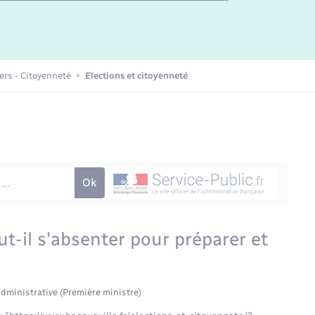
Etat-civil - Papiers -
Citoyenneté
Publications
iers - Citoyenneté
Elections et citoyenneté
Nouvel habitant
Sécurité - Prévention
Voirie et espace public
ut-il s'absenter pour préparer et
administrative (Première ministre)