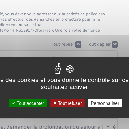
ié, vous devez vous adresser aux autorités de police aux
devez effectuer des démarches en préfecture pour faire
irectement saisir l'<a
nete/?xml=R31591">Ofpra</a>. Une fois votre demande
.
Tout replier
Tout déplier
es (ou à la préfecture)
ise des cookies et vous donne le contrôle sur 
souhaitez activer
e destiné à l'Ofpra
Tout accepter
Tout refuser
Personnaliser
ra
pra, demander la prolongation du séjour à la préfect