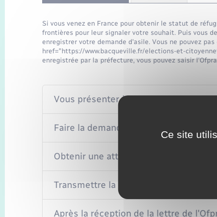
Si vous venez en France pour obtenir le statut de réfug
frontières pour leur signaler votre souhait. Puis vous 
enregistrer votre demande d'asile. Vous ne pouvez pas d
href="https://www.bacqueville.fr/elections-et-citoyen
enregistrée par la préfecture, vous pouvez saisir l'Ofpra
Vous présenter à la police aux frontièr
Faire la demande à la préfecture
Ce site util
Obtenir une attestation et un formulair
Transmettre la demande d'asile à l'Ofp
Après la réception de la lettre de l'Of