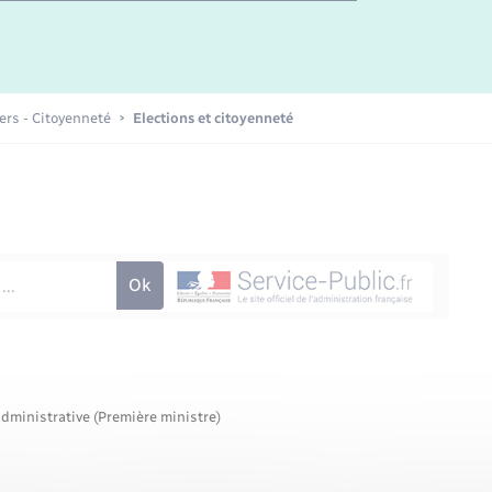
Etat-civil - Papiers -
Citoyenneté
Publications
iers - Citoyenneté
Elections et citoyenneté
Nouvel habitant
Sécurité - Prévention
Voirie et espace public
administrative (Première ministre)