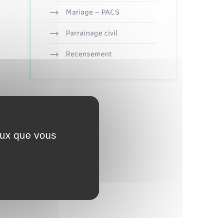
Mariage – PACS
Parrainage civil
Recensement
ceux que vous
ure