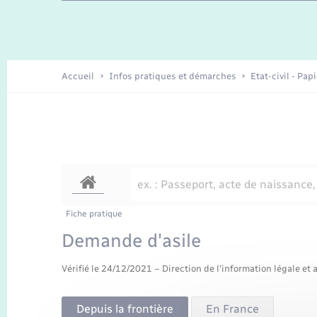
Travaux - Autorisation d’occupation
Enfants – Jeunes
de l’espace public
Recensement
Présentation de la commune
Accueil
Infos pratiques et démarches
Etat-civil - Pap
Loisirs
Organisation d’événement
Transports
Fiche pratique
Demande d'asile
Vérifié le 24/12/2021 – Direction de l'information légale et 
Depuis la frontière
En France