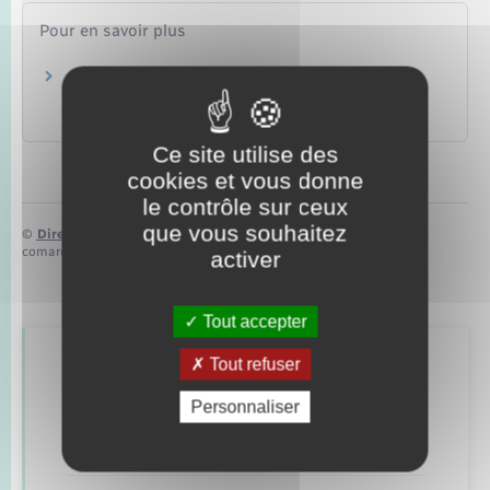
Pour en savoir plus
Règlement intérieur national de la profession
d'avocat
Conseil national des barreaux
Ce site utilise des
cookies et vous donne
le contrôle sur ceux
que vous souhaitez
©
Direction de l’information légale et administrative
comarquage developpé par
baseo.io
activer
Tout accepter
Tout refuser
Retrouvez aussi
Personnaliser
Concessions funéraires