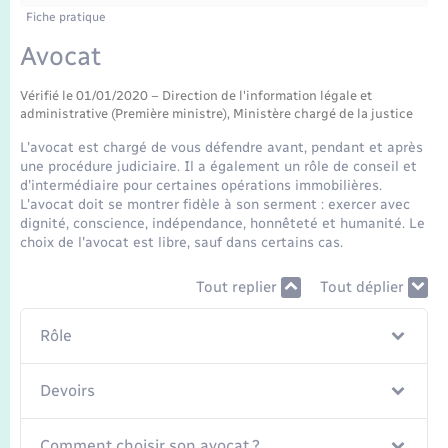
Enfants – Jeunes
Tourisme
Travaux - Autorisation d’occupation de l’espace
Fiche pratique
public
Transports scolaires
Avocat
Mariage – PACS
Compétences
Etat-civil - Papiers - Citoyenneté
Vérifié le 01/01/2020 – Direction de l'information légale et
Parrainage civil
Plan interactif
Logement - Urbanisme
administrative (Première ministre), Ministère chargé de la justice
L'avocat est chargé de vous défendre avant, pendant et après
Recensement
Présentation de la commune
une procédure judiciaire. Il a également un rôle de conseil et
Loisirs
d'intermédiaire pour certaines opérations immobilières.
L'avocat doit se montrer fidèle à son serment : exercer avec
Publications
dignité, conscience, indépendance, honnêteté et humanité. Le
Nouvel habitant
choix de l'avocat est libre, sauf dans certains cas.
La Communauté de communes
Numérique
Tout replier
Tout déplier
Rôle
Organisation d’événement
Devoirs
Sécurité - Prévention
Comment choisir son avocat ?