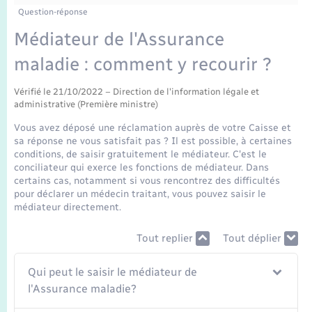
Enfants – Jeunes
Tourisme
Travaux - Autorisation d’occupation de l’espace
Question-réponse
public
Transports scolaires
Médiateur de l'Assurance
Mariage – PACS
Compétences
Etat-civil - Papiers - Citoyenneté
maladie : comment y recourir ?
Parrainage civil
Plan interactif
Logement - Urbanisme
Vérifié le 21/10/2022 – Direction de l'information légale et
administrative (Première ministre)
Recensement
Présentation de la commune
Loisirs
Vous avez déposé une réclamation auprès de votre Caisse et
sa réponse ne vous satisfait pas ? Il est possible, à certaines
Publications
conditions, de saisir gratuitement le médiateur. C'est le
Nouvel habitant
conciliateur qui exerce les fonctions de médiateur. Dans
certains cas, notamment si vous rencontrez des difficultés
La Communauté de communes
pour déclarer un médecin traitant, vous pouvez saisir le
Numérique
médiateur directement.
Organisation d’événement
Tout replier
Tout déplier
Qui peut le saisir le médiateur de
Sécurité - Prévention
l'Assurance maladie?