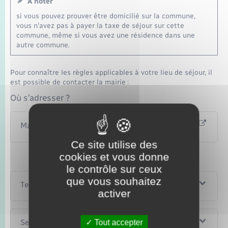
À noter
si vous pouvez prouver être domicilié sur la commune,
vous n'avez pas à payer la taxe de séjour sur cette
commune, même si vous avez une résidence dans une
autre commune.
Pour connaître les règles applicables à votre lieu de séjour, il
est possible de contacter la mairie :
Où s’adresser ?
Mairie
Ce site utilise des
cookies et vous donne
le contrôle sur ceux
que vous souhaitez
Textes de référence
activer
Services en ligne et formulaires
Tout accepter