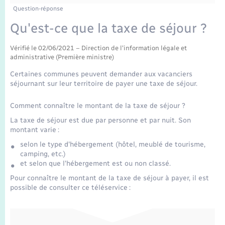
Enfants – Jeunes
Tourisme
Travaux - Autorisation d’occupation de l’espace
Question-réponse
public
Transports scolaires
Qu'est-ce que la taxe de séjour ?
Mariage – PACS
Compétences
Etat-civil - Papiers - Citoyenneté
Vérifié le 02/06/2021 – Direction de l'information légale et
Parrainage civil
Plan interactif
Logement - Urbanisme
administrative (Première ministre)
Certaines communes peuvent demander aux vacanciers
Recensement
Présentation de la commune
séjournant sur leur territoire de payer une taxe de séjour.
Loisirs
Publications
Comment connaître le montant de la taxe de séjour ?
Nouvel habitant
La taxe de séjour est due par personne et par nuit. Son
montant varie :
La Communauté de communes
Numérique
selon le type d'hébergement (hôtel, meublé de tourisme,
camping, etc.)
et selon que l'hébergement est ou non classé.
Organisation d’événement
Pour connaître le montant de la taxe de séjour à payer, il est
possible de consulter ce téléservice :
Sécurité - Prévention