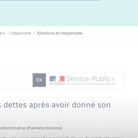
Etat-civil - Papiers -
Citoyenneté
Publications
iers - Citoyenneté
Elections et citoyenneté
Nouvel habitant
Sécurité - Prévention
Voirie et espace public
es dettes après avoir donné son
administrative (Première ministre)