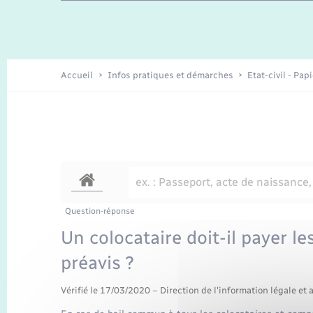
Travaux - Autorisation d’occupation
Enfants – Jeunes
de l’espace public
Recensement
Présentation de la commune
Accueil
Infos pratiques et démarches
Etat-civil - Pap
Loisirs
Organisation d’événement
Transports
Question-réponse
Un colocataire doit-il payer l
préavis ?
Vérifié le 17/03/2020 – Direction de l'information légale et 