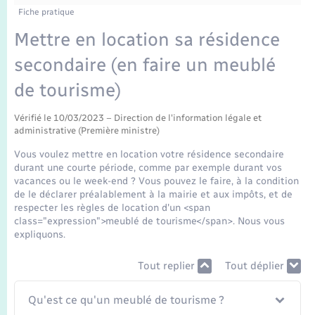
Enfants – Jeunes
Tourisme
Travaux - Autorisation d’occupation de l’espace
Fiche pratique
public
Transports scolaires
Mettre en location sa résidence
Mariage – PACS
Compétences
Etat-civil - Papiers - Citoyenneté
secondaire (en faire un meublé
Parrainage civil
Plan interactif
Logement - Urbanisme
de tourisme)
Recensement
Présentation de la commune
Vérifié le 10/03/2023 – Direction de l'information légale et
Loisirs
administrative (Première ministre)
Publications
Vous voulez mettre en location votre résidence secondaire
Nouvel habitant
durant une courte période, comme par exemple durant vos
vacances ou le week-end ? Vous pouvez le faire, à la condition
La Communauté de communes
de le déclarer préalablement à la mairie et aux impôts, et de
Numérique
respecter les règles de location d'un <span
class="expression">meublé de tourisme</span>. Nous vous
expliquons.
Organisation d’événement
Tout replier
Tout déplier
Sécurité - Prévention
Qu'est ce qu'un meublé de tourisme ?