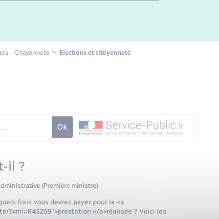
Etat-civil - Papiers -
Citoyenneté
Publications
iers - Citoyenneté
Elections et citoyenneté
Nouvel habitant
Sécurité - Prévention
Voirie et espace public
-il ?
administrative (Première ministre)
uels frais vous devrez payer pour la <a
ete/?xml=R43259">prestation </a>réalisée ? Voici les