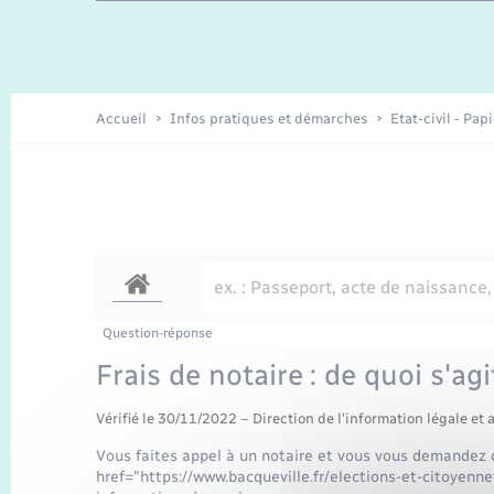
Travaux - Autorisation d’occupation
Enfants – Jeunes
de l’espace public
Recensement
Présentation de la commune
Accueil
Infos pratiques et démarches
Etat-civil - Pap
Loisirs
Organisation d’événement
Transports
Question-réponse
Frais de notaire : de quoi s'agit
Vérifié le 30/11/2022 – Direction de l'information légale et 
Vous faites appel à un notaire et vous vous demandez q
href="https://www.bacqueville.fr/elections-et-citoyenn