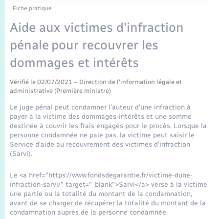
Enfants – Jeunes
Tourisme
Travaux - Autorisation d’occupation de l’espace
Fiche pratique
public
Transports scolaires
Aide aux victimes d'infraction
Mariage – PACS
Compétences
Etat-civil - Papiers - Citoyenneté
pénale pour recouvrer les
Parrainage civil
Plan interactif
Logement - Urbanisme
dommages et intérêts
Recensement
Présentation de la commune
Vérifié le 02/07/2021 – Direction de l'information légale et
Loisirs
administrative (Première ministre)
Publications
Le juge pénal peut condamner l'auteur d'une infraction à
Nouvel habitant
payer à la victime des dommages-intérêts et une somme
destinée à couvrir les frais engagés pour le procès. Lorsque la
La Communauté de communes
personne condamnée ne paie pas, la victime peut saisir le
Numérique
Service d'aide au recouvrement des victimes d'infraction
(Sarvi).
Organisation d’événement
Le <a href="https://www.fondsdegarantie.fr/victime-dune-
infraction-sarvi/" target="_blank">Sarvi</a> verse à la victime
Sécurité - Prévention
une partie ou la totalité du montant de la condamnation,
avant de se charger de récupérer la totalité du montant de la
condamnation auprès de la personne condamnée.