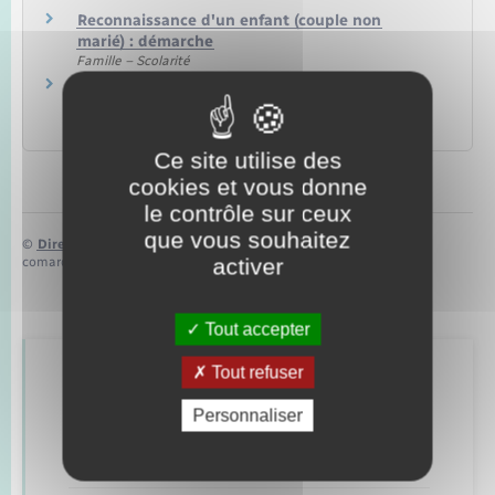
Reconnaissance d'un enfant (couple non
marié) : démarche
Famille – Scolarité
Reconnaissance conjointe d'un enfant dans un
couple de femmes
Famille – Scolarité
Ce site utilise des
cookies et vous donne
le contrôle sur ceux
que vous souhaitez
©
Direction de l’information légale et administrative
activer
comarquage developpé par
baseo.io
Tout accepter
Tout refuser
Retrouvez aussi
Personnaliser
Concessions funéraires