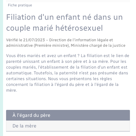
Enfants – Jeunes
Tourisme
Travaux - Autorisation d’occupation de l’espace
Fiche pratique
public
Transports scolaires
Filiation d'un enfant né dans un
Mariage – PACS
Compétences
Etat-civil - Papiers - Citoyenneté
couple marié hétérosexuel
Parrainage civil
Plan interactif
Logement - Urbanisme
Vérifié le 21/07/2023 – Direction de l'information légale et
administrative (Première ministre), Ministère chargé de la justice
Recensement
Présentation de la commune
Loisirs
Vous êtes mariés et avez un enfant ? La filiation est le lien de
parenté unissant un enfant à son père et à sa mère. Pour les
Publications
couples mariés, l'établissement de la filiation d'un enfant est
Nouvel habitant
automatique. Toutefois, la paternité n'est pas présumée dans
certaines situations. Nous vous présentons les règles
La Communauté de communes
concernant la filiation à l'égard du père et à l'égard de la
Numérique
mère.
Organisation d’événement
À l'égard du père
Sécurité - Prévention
De la mère