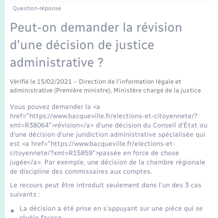
Enfants – Jeunes
Tourisme
Travaux - Autorisation d’occupation de l’espace
Question-réponse
public
Transports scolaires
Peut-on demander la révision
Mariage – PACS
Compétences
Etat-civil - Papiers - Citoyenneté
d'une décision de justice
Parrainage civil
Plan interactif
Logement - Urbanisme
administrative ?
Recensement
Présentation de la commune
Vérifié le 15/02/2021 – Direction de l'information légale et
Loisirs
administrative (Première ministre), Ministère chargé de la justice
Publications
Vous pouvez demander la <a
Nouvel habitant
href="https://www.bacqueville.fr/elections-et-citoyennete/?
xml=R38064">révision</a> d'une décision du Conseil d'État ou
La Communauté de communes
d'une décision d'une juridiction administrative spécialisée qui
Numérique
est <a href="https://www.bacqueville.fr/elections-et-
citoyennete/?xml=R15859">passée en force de chose
jugée</a>. Par exemple, une décision de la chambre régionale
Organisation d’événement
de discipline des commissaires aux comptes.
Le recours peut être introduit seulement dans l'un des 3 cas
Sécurité - Prévention
suivants :
La décision a été prise en s'appuyant sur une pièce qui se
révèle fausse