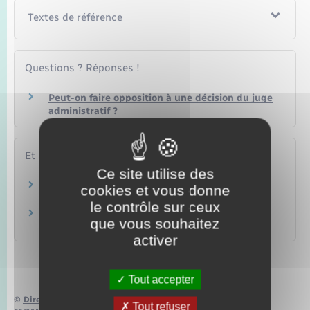
Textes de référence
Questions ? Réponses !
Peut-on faire opposition à une décision du juge
administratif ?
Et aussi
Ce site utilise des
Faire appel devant le Conseil d'État
cookies et vous donne
Papiers – Citoyenneté – Élections
le contrôle sur ceux
Recours en cassation devant le Conseil d'État
que vous souhaitez
Papiers – Citoyenneté – Élections
activer
Tout accepter
©
Direction de l’information légale et administrative
Tout refuser