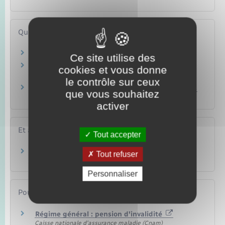
Questions ? Réponses !
La pension d'invalidité est-elle saisissable ?
Ce site utilise des
Peut-on cumuler la pension d'invalidité avec
cookies et vous donne
d'autres revenus ?
le contrôle sur ceux
Pension d'invalidité : quelle conséquence si vos
que vous souhaitez
ressources augmentent ?
activer
Et aussi
Tout accepter
Invalidité
Tout refuser
Social – Santé
Personnaliser
Pour en savoir plus
Régime général : pension d'invalidité
Caisse nationale d'assurance maladie (Cnam)