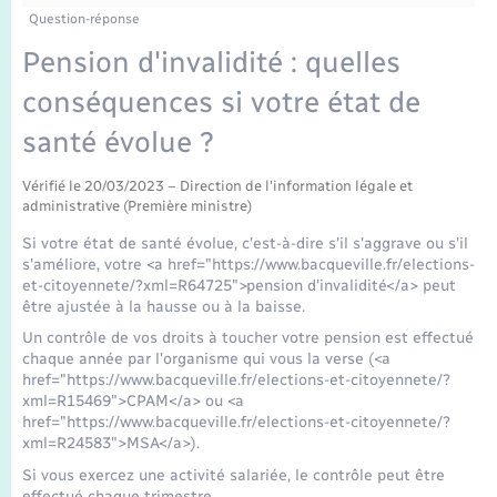
Enfants – Jeunes
Tourisme
Travaux - Autorisation d’occupation de l’espace
Question-réponse
public
Transports scolaires
Pension d'invalidité : quelles
Mariage – PACS
Compétences
Etat-civil - Papiers - Citoyenneté
conséquences si votre état de
Parrainage civil
Plan interactif
Logement - Urbanisme
santé évolue ?
Recensement
Présentation de la commune
Vérifié le 20/03/2023 – Direction de l'information légale et
Loisirs
administrative (Première ministre)
Publications
Si votre état de santé évolue, c'est-à-dire s'il s'aggrave ou s'il
Nouvel habitant
s'améliore, votre <a href="https://www.bacqueville.fr/elections-
et-citoyennete/?xml=R64725">pension d'invalidité</a> peut
La Communauté de communes
être ajustée à la hausse ou à la baisse.
Numérique
Un contrôle de vos droits à toucher votre pension est effectué
chaque année par l'organisme qui vous la verse (<a
Organisation d’événement
href="https://www.bacqueville.fr/elections-et-citoyennete/?
xml=R15469">CPAM</a> ou <a
href="https://www.bacqueville.fr/elections-et-citoyennete/?
Sécurité - Prévention
xml=R24583">MSA</a>).
Si vous exercez une activité salariée, le contrôle peut être
effectué chaque trimestre.