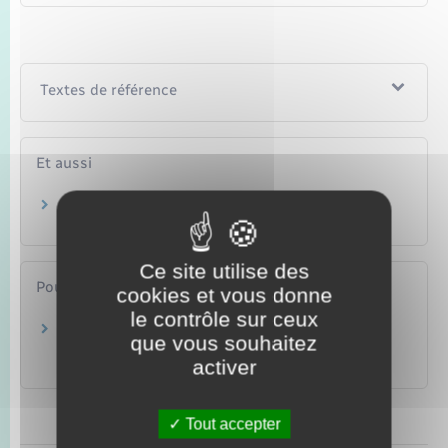
Textes de référence
Et aussi
Pour un salarié
Travail – Formation
Ce site utilise des
Pour en savoir plus
cookies et vous donne
le contrôle sur ceux
Guide du télétravail dans la fonction publique
que vous souhaitez
activer
Ministère chargé de la fonction publique
Tout accepter