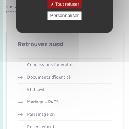
Tout refuser
©
Direction de l’information légale et administrative
comarquage developpé par
baseo.io
Personnaliser
Retrouvez aussi
Concessions funéraires
Documents d’identité
Etat civil
Mariage – PACS
Parrainage civil
Recensement