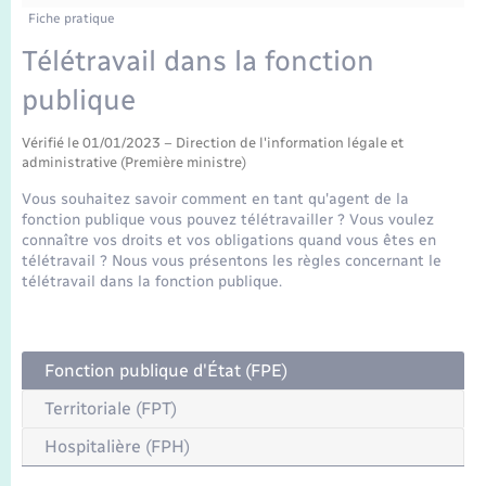
Enfants – Jeunes
Tourisme
Travaux - Autorisation d’occupation de l’espace
Fiche pratique
public
Transports scolaires
Télétravail dans la fonction
Mariage – PACS
Compétences
Etat-civil - Papiers - Citoyenneté
publique
Parrainage civil
Plan interactif
Logement - Urbanisme
Vérifié le 01/01/2023 – Direction de l'information légale et
administrative (Première ministre)
Recensement
Présentation de la commune
Loisirs
Vous souhaitez savoir comment en tant qu'agent de la
fonction publique vous pouvez télétravailler ? Vous voulez
Publications
connaître vos droits et vos obligations quand vous êtes en
Nouvel habitant
télétravail ? Nous vous présentons les règles concernant le
télétravail dans la fonction publique.
La Communauté de communes
Numérique
Organisation d’événement
Fonction publique d'État (FPE)
Territoriale (FPT)
Sécurité - Prévention
Hospitalière (FPH)