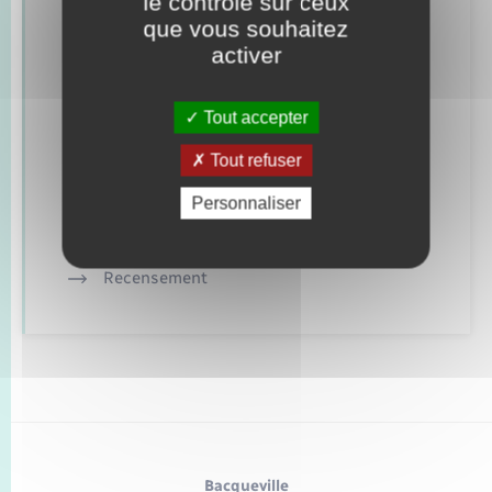
le contrôle sur ceux
que vous souhaitez
Concessions funéraires
activer
Documents d’identité
Tout accepter
Etat civil
Tout refuser
Mariage – PACS
Personnaliser
Parrainage civil
Recensement
Bacqueville