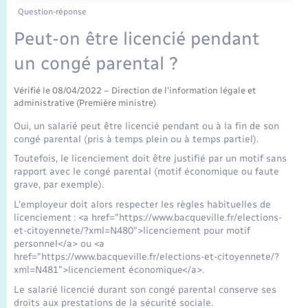
Enfants – Jeunes
Tourisme
Travaux - Autorisation d’occupation de l’espace
Question-réponse
public
Transports scolaires
Peut-on être licencié pendant
Mariage – PACS
Compétences
Etat-civil - Papiers - Citoyenneté
un congé parental ?
Parrainage civil
Plan interactif
Logement - Urbanisme
Vérifié le 08/04/2022 – Direction de l'information légale et
administrative (Première ministre)
Recensement
Présentation de la commune
Loisirs
Oui, un salarié peut être licencié pendant ou à la fin de son
congé parental (pris à temps plein ou à temps partiel).
Publications
Nouvel habitant
Toutefois, le licenciement doit être justifié par un motif sans
rapport avec le congé parental (motif économique ou faute
La Communauté de communes
grave, par exemple).
Numérique
L'employeur doit alors respecter les règles habituelles de
licenciement : <a href="https://www.bacqueville.fr/elections-
et-citoyennete/?xml=N480">licenciement pour motif
Organisation d’événement
personnel</a> ou <a
href="https://www.bacqueville.fr/elections-et-citoyennete/?
xml=N481">licenciement économique</a>.
Sécurité - Prévention
Le salarié licencié durant son congé parental conserve ses
droits aux prestations de la sécurité sociale.