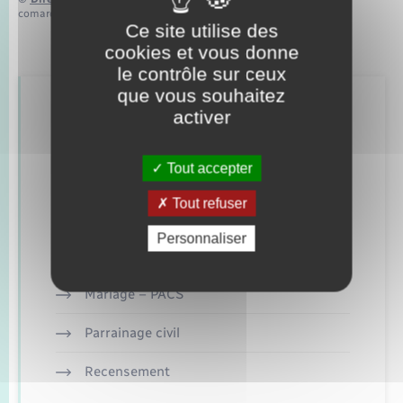
comarquage developpé par
baseo.io
Ce site utilise des
cookies et vous donne
le contrôle sur ceux
que vous souhaitez
Retrouvez aussi
activer
Tout accepter
Concessions funéraires
Tout refuser
Documents d’identité
Personnaliser
Etat civil
Mariage – PACS
Parrainage civil
Recensement