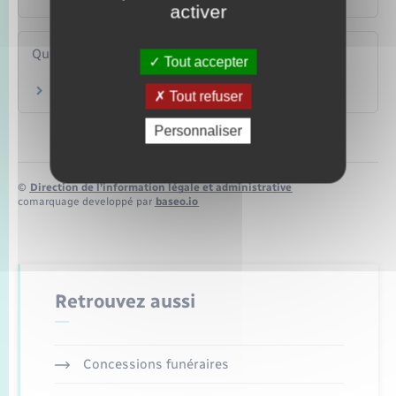
activer
Questions ? Réponses !
Tout accepter
Quels justificatif de domicile faut-il fournir ?
Tout refuser
Personnaliser
©
Direction de l’information légale et administrative
comarquage developpé par
baseo.io
Retrouvez aussi
Concessions funéraires