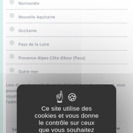
Normandie
Nouvelle Aquitaine
Occitanie
Pays de la Loire
Provence-Alpes-Côte d'Azur (Paca)
Outre-mer
Lors d'une demande de carte d'identité ou de passeport, vous
pouvez rencontrer des difficultés que vous estimez
injustifiées. Vos moyens de recours dépendent de
l'administration qui a rejeté votre dossier.
Ce site utilise des
cookies et vous donne
le contrôle sur ceux
que vous souhaitez
Services en ligne et formulaires