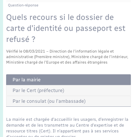
Enfants – Jeunes
Tourisme
Travaux - Autorisation d’occupation de l’espace
Question-réponse
public
Transports scolaires
Quels recours si le dossier de
Mariage – PACS
Compétences
Etat-civil - Papiers - Citoyenneté
carte d'identité ou passeport est
Parrainage civil
Plan interactif
Logement - Urbanisme
refusé ?
Recensement
Présentation de la commune
Vérifié le 08/03/2021 – Direction de l'information légale et
Loisirs
administrative (Première ministre), Ministère chargé de l'intérieur,
Ministère chargé de l'Europe et des affaires étrangères
Publications
Nouvel habitant
Par la mairie
La Communauté de communes
Numérique
Par le Cert (préfecture)
Par le consulat (ou l'ambassade)
Organisation d’événement
La mairie est chargée d'accueillir les usagers, d'enregistrer la
Sécurité - Prévention
demande et de les transmettre au Centre d'expertise et de
ressource titres (Cert). Il n'appartient pas à ses services
d'accepter ou de rejeter un dossier.