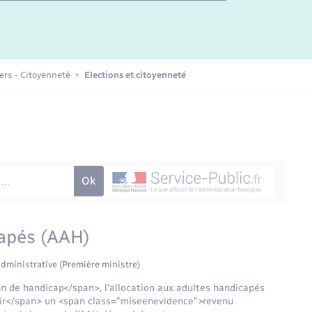
Etat-civil - Papiers -
Citoyenneté
Publications
iers - Citoyenneté
Elections et citoyenneté
Nouvel habitant
Sécurité - Prévention
Voirie et espace public
capés (AAH)
administrative (Première ministre)
n de handicap</span>, l'allocation aux adultes handicapés
ir</span> un <span class="miseenevidence">revenu