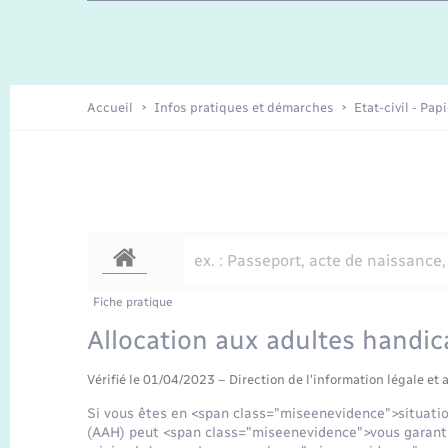
Travaux - Autorisation d’occupation
Enfants – Jeunes
de l’espace public
Recensement
Présentation de la commune
Accueil
Infos pratiques et démarches
Etat-civil - Pap
Loisirs
Organisation d’événement
Transports
Fiche pratique
Allocation aux adultes handi
Vérifié le 01/04/2023 – Direction de l'information légale et 
Si vous êtes en <span class="miseenevidence">situatio
(AAH) peut <span class="miseenevidence">vous garant