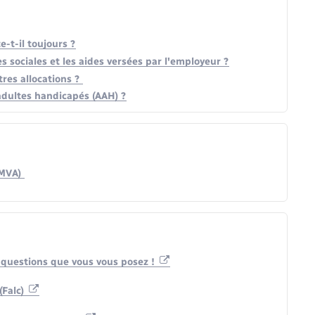
-t-il toujours ?
es sociales et les aides versées par l'employeur ?
res allocations ?
 adultes handicapés (AAH) ?
(MVA)
x questions que vous vous posez !
(Falc)