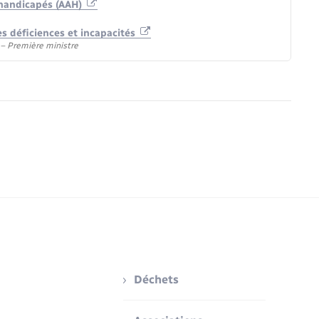
s handicapés (AAH)
s déficiences et incapacités
) – Première ministre
Déchets