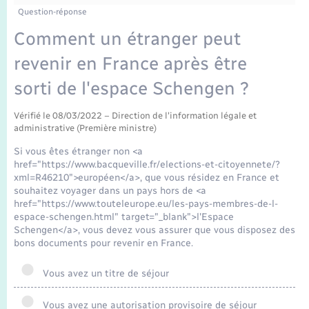
Enfants – Jeunes
Tourisme
Travaux - Autorisation d’occupation de l’espace
Question-réponse
public
Transports scolaires
Comment un étranger peut
Mariage – PACS
Compétences
Etat-civil - Papiers - Citoyenneté
revenir en France après être
Parrainage civil
Plan interactif
Logement - Urbanisme
sorti de l'espace Schengen ?
Recensement
Présentation de la commune
Vérifié le 08/03/2022 – Direction de l'information légale et
Loisirs
administrative (Première ministre)
Publications
Si vous êtes étranger non <a
Nouvel habitant
href="https://www.bacqueville.fr/elections-et-citoyennete/?
xml=R46210">européen</a>, que vous résidez en France et
La Communauté de communes
souhaitez voyager dans un pays hors de <a
Numérique
href="https://www.touteleurope.eu/les-pays-membres-de-l-
espace-schengen.html" target="_blank">l'Espace
Schengen</a>, vous devez vous assurer que vous disposez des
Organisation d’événement
bons documents pour revenir en France.
Sécurité - Prévention
Vous avez un titre de séjour
Vous avez une autorisation provisoire de séjour