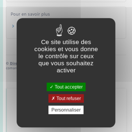
Pour en savoir plus
Carte de l'Espace Schengen
Toute l'Europe
Ce site utilise des
cookies et vous donne
le contrôle sur ceux
que vous souhaitez
©
Direction de l’information légale et administrative
comarquage developpé par
baseo.io
activer
Tout accepter
Tout refuser
Retrouvez aussi
Personnaliser
Concessions funéraires