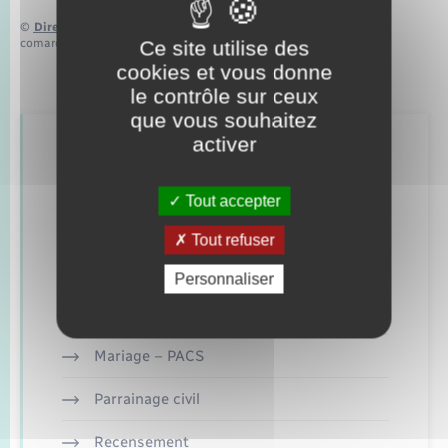
©
Direction de l’information légale et administrative
comarquage developpé par
baseo.io
Ce site utilise des
cookies et vous donne
le contrôle sur ceux
que vous souhaitez
activer
Retrouvez aussi
Tout accepter
Concessions funéraires
Tout refuser
Documents d’identité
Personnaliser
Etat civil
Mariage – PACS
Parrainage civil
Recensement