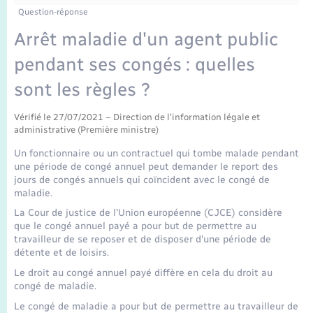
Enfants – Jeunes
Tourisme
Travaux - Autorisation d’occupation de l’espace
Question-réponse
public
Transports scolaires
Arrêt maladie d'un agent public
Mariage – PACS
Compétences
Etat-civil - Papiers - Citoyenneté
pendant ses congés : quelles
Parrainage civil
Plan interactif
Logement - Urbanisme
sont les règles ?
Recensement
Présentation de la commune
Vérifié le 27/07/2021 – Direction de l'information légale et
Loisirs
administrative (Première ministre)
Publications
Un fonctionnaire ou un contractuel qui tombe malade pendant
Nouvel habitant
une période de congé annuel peut demander le report des
jours de congés annuels qui coïncident avec le congé de
La Communauté de communes
maladie.
Numérique
La Cour de justice de l'Union européenne (CJCE) considère
que le congé annuel payé a pour but de permettre au
Organisation d’événement
travailleur de se reposer et de disposer d'une période de
détente et de loisirs.
Le droit au congé annuel payé diffère en cela du droit au
Sécurité - Prévention
congé de maladie.
Le congé de maladie a pour but de permettre au travailleur de