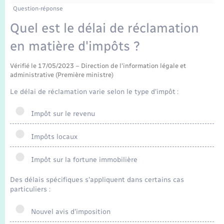
Enfants – Jeunes
Tourisme
Travaux - Autorisation d’occupation de l’espace
Question-réponse
public
Transports scolaires
Quel est le délai de réclamation
Mariage – PACS
Compétences
Etat-civil - Papiers - Citoyenneté
en matière d'impôts ?
Parrainage civil
Plan interactif
Logement - Urbanisme
Vérifié le 17/05/2023 – Direction de l'information légale et
administrative (Première ministre)
Recensement
Présentation de la commune
Loisirs
Le délai de réclamation varie selon le type d'impôt :
Publications
Nouvel habitant
Impôt sur le revenu
La Communauté de communes
Impôts locaux
Numérique
Impôt sur la fortune immobilière
Organisation d’événement
Des délais spécifiques s'appliquent dans certains cas
particuliers :
Sécurité - Prévention
Nouvel avis d'imposition