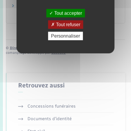
Je veux contester un impôt : je fais une
réclamation
Tout accepter
Ministère chargé des finances
Tout refuser
Personnaliser
©
Direction de l’information légale et administrative
comarquage developpé par
baseo.io
Retrouvez aussi
Concessions funéraires
Documents d’identité