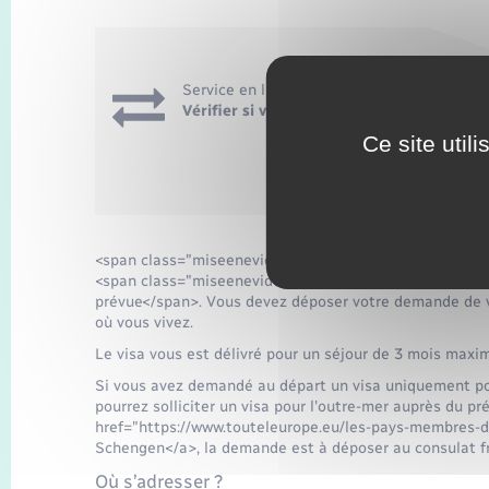
Service en ligne
Vérifier si vous avez besoin d'un visa – A
Ce site util
Accéder au 
Ministère chargé de l'E
<span class="miseenevidence">Si vous n'êtes pas dans 
<span class="miseenevidence">vous devez détenir un vis
prévue</span>. Vous devez déposer votre demande de v
où vous vivez.
Le visa vous est délivré pour un séjour de 3 mois maxim
Si vous avez demandé au départ un visa uniquement p
pourrez solliciter un visa pour l'outre-mer auprès du p
href="https://www.touteleurope.eu/les-pays-membres-d
Schengen</a>, la demande est à déposer au consulat fr
Où s’adresser ?