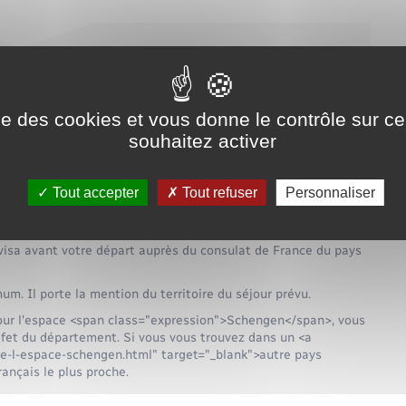
ssistant Visa
ise des cookies et vous donne le contrôle sur 
service en ligne
souhaitez activer
urope et des affaires étrangères
Tout accepter
Tout refuser
Personnaliser
un des cas de dispense</span>, pour voyager en outre-mer,
a d'entrée à validité limitée pour la destination
isa avant votre départ auprès du consulat de France du pays
um. Il porte la mention du territoire du séjour prévu.
our l'espace <span class="expression">Schengen</span>, vous
réfet du département. Si vous vous trouvez dans un <a
e-l-espace-schengen.html" target="_blank">autre pays
ançais le plus proche.