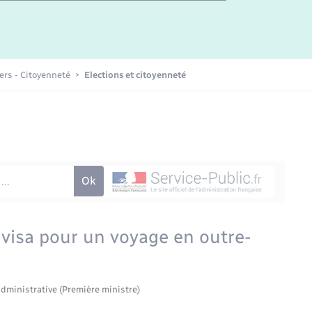
Etat-civil - Papiers -
Citoyenneté
Publications
iers - Citoyenneté
Elections et citoyenneté
Nouvel habitant
Sécurité - Prévention
Voirie et espace public
 visa pour un voyage en outre-
administrative (Première ministre)