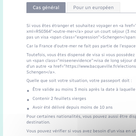
Cas général
Pour un européen
Si vous êtes étranger et souhaitez voyager en <a href=
xml=R50364">outre-mer</a> pour un court séjour (3 mo
pas un visa <span class="expression">Schengen</span>,
Car la France d'outre-mer ne fait pas partie de l'espac
Toutefois, vous êtes dispensé de visa si vous posséde
un <span class="miseenevidence">visa de long séjour de
d'un autre <a href="https://www.bacqueville.fr/electio
Schengen</a>.
Quelle que soit votre situation, votre passeport doit :
Être valide au moins 3 mois après la date à laquelle 
Contenir 2 feuillets vierges
Avoir été délivré depuis moins de 10 ans
Pour certaines nationalités, vous pouvez aussi être dis
destination.
Vous pouvez vérifier si vous avez besoin d'un visa en uti