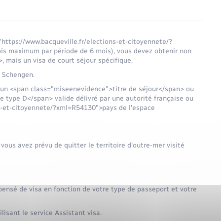
"https://www.bacqueville.fr/elections-et-citoyennete/?
is maximum par période de 6 mois), vous devez obtenir non
 mais un visa de court séjour spécifique.
e Schengen.
z un <span class="miseenevidence">titre de séjour</span> ou
 type D</span> valide délivré par une autorité française ou
ns-et-citoyennete/?xml=R54130">pays de l'espace
vous avez prévu de quitter le territoire d'outre-mer visité
pensé de visa en fonction de votre type de passeport et votre
lisant le service Assistant visa.