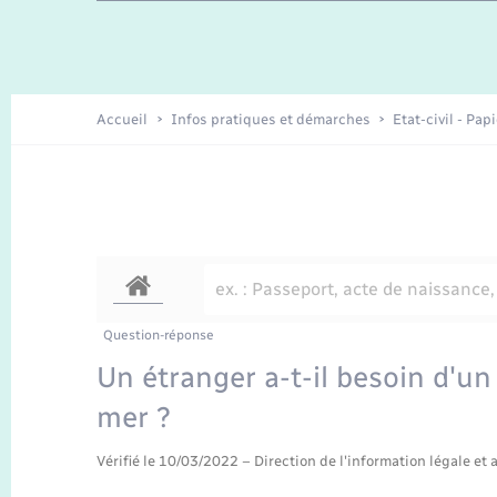
Travaux - Autorisation d’occupation
Enfants – Jeunes
de l’espace public
Recensement
Présentation de la commune
Accueil
Infos pratiques et démarches
Etat-civil - Pap
Loisirs
Organisation d’événement
Transports
Question-réponse
Un étranger a-t-il besoin d'un
mer ?
Vérifié le 10/03/2022 – Direction de l'information légale et 