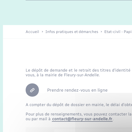
Travaux - Autorisation d’occupation
Enfants – Jeunes
de l’espace public
Recensement
Présentation de la commune
Accueil
Infos pratiques et démarches
Etat-civil - Pap
Loisirs
Organisation d’événement
Le dépôt de demande et le retrait des titres d’identité
vous, à la mairie de Fleury-sur-Andelle.
Transports
Prendre rendez-vous en ligne
A compter du dépôt de dossier en mairie, le délai d’obt
Pour plus de renseignements, vous pouvez contacter la
ou par mail à
contact@fleury-sur-andelle.fr
.