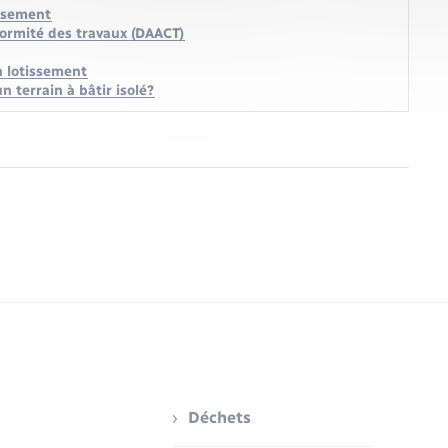
issement
formité des travaux (DAACT)
n lotissement
 terrain à bâtir isolé?
Déchets