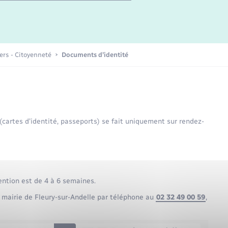
Etat-civil - Papiers -
Citoyenneté
Publications
iers - Citoyenneté
Documents d’identité
Nouvel habitant
Sécurité - Prévention
 (cartes d’identité, passeports) se fait uniquement sur rendez-
Voirie et espace public
ention est de 4 à 6 semaines.
 mairie de Fleury-sur-Andelle par téléphone au
02 32 49 00 59
,