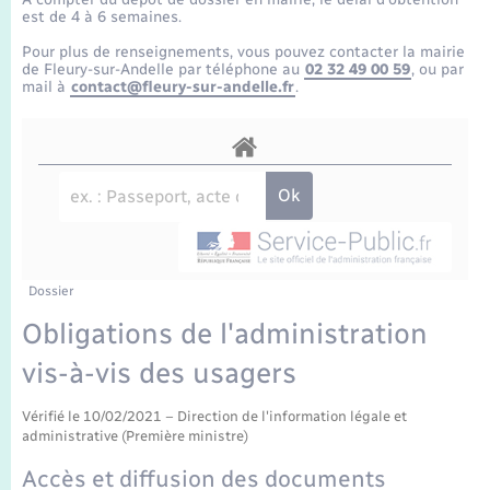
Enfants – Jeunes
Tourisme
Travaux - Autorisation d’occupation de l’espace
est de 4 à 6 semaines.
public
Transports scolaires
Pour plus de renseignements, vous pouvez contacter la mairie
Mariage – PACS
Compétences
Etat-civil - Papiers - Citoyenneté
de Fleury-sur-Andelle par téléphone au
02 32 49 00 59
, ou par
mail à
contact@fleury-sur-andelle.fr
.
Parrainage civil
Plan interactif
Logement - Urbanisme
Recensement
Présentation de la commune
Loisirs
Publications
Nouvel habitant
La Communauté de communes
Dossier
Numérique
Obligations de l'administration
vis-à-vis des usagers
Organisation d’événement
Vérifié le 10/02/2021 – Direction de l'information légale et
Sécurité - Prévention
administrative (Première ministre)
Accès et diffusion des documents