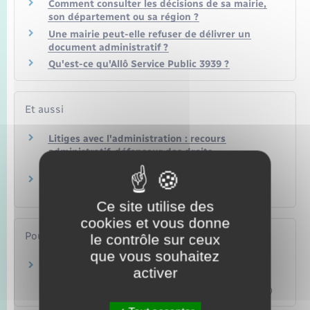
Comment consulter les décisions de sa mairie,
son département ou sa région ?
Une mairie peut-elle refuser de délivrer un
document administratif ?
Qu'est-ce qu'Allô Service Public 3939 ?
Et aussi
Litiges avec l'administration : recours
administratif, défenseur des droits
Papiers – Citoyenneté – Élections
Agir en justice contre l'administration
Papiers – Citoyenneté – Élections
Ce site utilise des
cookies et vous donne
Pour en savoir plus
le contrôle sur ceux
que vous souhaitez
Communication d'un document administratif
activer
Commission d'accès aux documents administratifs (Cada)