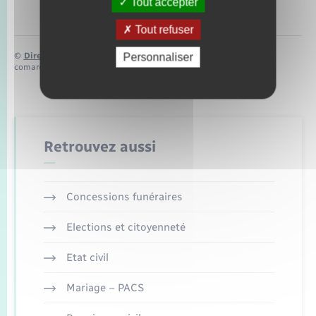
Tout accepter
Tout refuser
©
Direction de l’information légale et administrative
Personnaliser
comarquage developpé par
baseo.io
Retrouvez aussi
Concessions funéraires
Elections et citoyenneté
Etat civil
Mariage – PACS