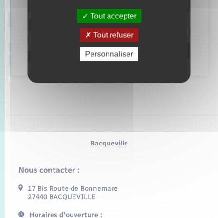
Mariage – PACS
Tout accepter
Parrainage civil
Tout refuser
Recensement
Personnaliser
Bacqueville
Nous contacter :
17 Bis Route de Bonnemare
27440 BACQUEVILLE
Horaires d'ouverture :