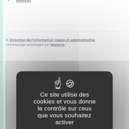
Mandat
Seniors
Transports
Voirie et espace public
©
Direction de l’information légale et administrative
comarquage developpé par
baseo.io
Retrouvez aussi
Ce site utilise des
Concessions funéraires
cookies et vous donne
le contrôle sur ceux
Elections et citoyenneté
que vous souhaitez
activer
Etat civil