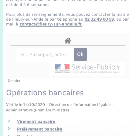
Enfants – Jeunes
Tourisme
Travaux - Autorisation d’occupation de l’espace
est de 4 à 6 semaines.
public
Transports scolaires
Pour plus de renseignements, vous pouvez contacter la mairie
Mariage – PACS
Compétences
Etat-civil - Papiers - Citoyenneté
de Fleury-sur-Andelle par téléphone au
02 32 49 00 59
, ou par
mail à
contact@fleury-sur-andelle.fr
.
Parrainage civil
Plan interactif
Logement - Urbanisme
Recensement
Présentation de la commune
Loisirs
Publications
Nouvel habitant
La Communauté de communes
Dossier
Numérique
Opérations bancaires
Organisation d’événement
Vérifié le 14/10/2020 – Direction de l'information légale et
administrative (Première ministre)
Sécurité - Prévention
Virement bancaire
Prélèvement bancaire