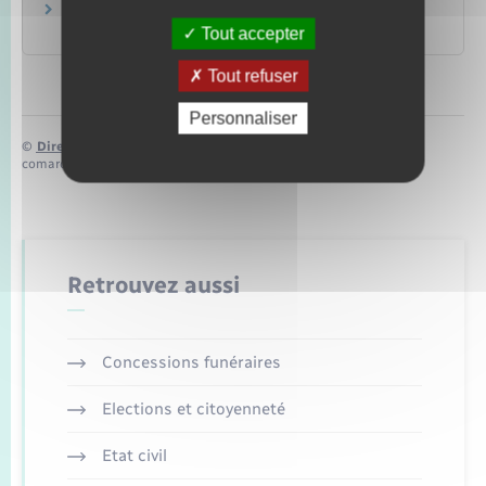
Site campusfrance.org
Agence Campus France
Tout accepter
Tout refuser
Personnaliser
©
Direction de l’information légale et administrative
comarquage developpé par
baseo.io
Retrouvez aussi
Concessions funéraires
Elections et citoyenneté
Etat civil