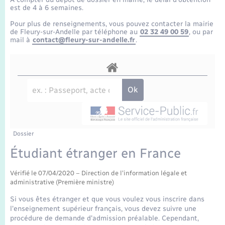
Enfants – Jeunes
Tourisme
Travaux - Autorisation d’occupation de l’espace
est de 4 à 6 semaines.
public
Transports scolaires
Pour plus de renseignements, vous pouvez contacter la mairie
Mariage – PACS
Compétences
Etat-civil - Papiers - Citoyenneté
de Fleury-sur-Andelle par téléphone au
02 32 49 00 59
, ou par
mail à
contact@fleury-sur-andelle.fr
.
Parrainage civil
Plan interactif
Logement - Urbanisme
Recensement
Présentation de la commune
Loisirs
Publications
Nouvel habitant
La Communauté de communes
Dossier
Numérique
Étudiant étranger en France
Organisation d’événement
Vérifié le 07/04/2020 – Direction de l'information légale et
administrative (Première ministre)
Sécurité - Prévention
Si vous êtes étranger et que vous voulez vous inscrire dans
l'enseignement supérieur français, vous devez suivre une
procédure de demande d'admission préalable. Cependant,