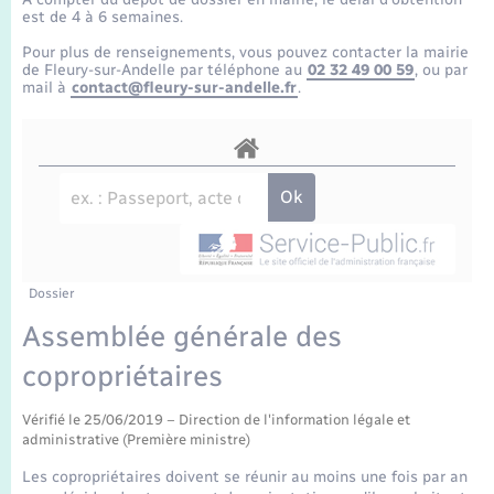
Enfants – Jeunes
Tourisme
Travaux - Autorisation d’occupation de l’espace
est de 4 à 6 semaines.
public
Transports scolaires
Pour plus de renseignements, vous pouvez contacter la mairie
Mariage – PACS
Compétences
Etat-civil - Papiers - Citoyenneté
de Fleury-sur-Andelle par téléphone au
02 32 49 00 59
, ou par
mail à
contact@fleury-sur-andelle.fr
.
Parrainage civil
Plan interactif
Logement - Urbanisme
Recensement
Présentation de la commune
Loisirs
Publications
Nouvel habitant
La Communauté de communes
Dossier
Numérique
Assemblée générale des
copropriétaires
Organisation d’événement
Vérifié le 25/06/2019 – Direction de l'information légale et
Sécurité - Prévention
administrative (Première ministre)
Les copropriétaires doivent se réunir au moins une fois par an