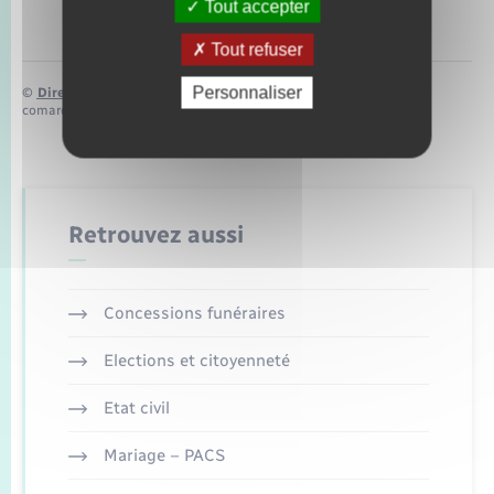
Tout accepter
Tout refuser
Personnaliser
©
Direction de l’information légale et administrative
comarquage developpé par
baseo.io
Retrouvez aussi
Concessions funéraires
Elections et citoyenneté
Etat civil
Mariage – PACS