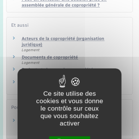
assemblée générale de copropriété ?
Et aussi
Acteurs de la copropriété (organisation
juridique)
Logement
Documents de copropriété
Logement
Budget et charges de copropriété
Logement
Copropriété en difficulté
Logement
Ce site utilise des
cookies et vous donne
le contrôle sur ceux
Pour en savoir plus
que vous souhaitez
Dossier relatif à l'assemblée générale des
activer
copropriétaires
Agence nationale pour l'information sur le logement (Anil)