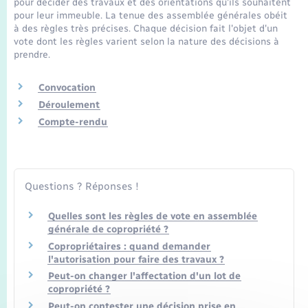
pour décider des travaux et des orientations qu'ils souhaitent
Seniors
pour leur immeuble. La tenue des assemblée générales obéit
à des règles très précises. Chaque décision fait l'objet d'un
vote dont les règles varient selon la nature des décisions à
Transports
prendre.
Voirie et espace public
Convocation
Déroulement
Compte-rendu
Questions ? Réponses !
Quelles sont les règles de vote en assemblée
générale de copropriété ?
Copropriétaires : quand demander
l'autorisation pour faire des travaux ?
Peut-on changer l'affectation d'un lot de
copropriété ?
Peut-on contester une décision prise en