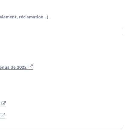
e paiement, réclamation…)
venus de 2022
n