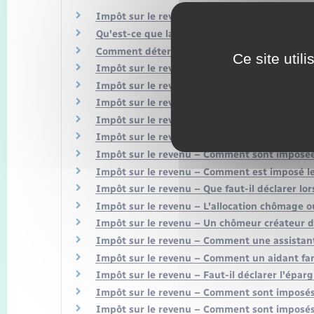
Impôt sur le revenu – Qui est imposable ?
Qu'est-ce que la résidence principale pour le
Comment déterminer son domicile fiscal ?
Ce site util
Impôt sur le revenu – Comment indiquer son
Impôt sur le revenu – Qu'est-ce qu'un enfant
Impôt sur le revenu – Quel quotient familial 
Impôt sur le revenu – Quelle déclaration pou
Impôt sur le revenu – Les heures supplément
Impôt sur le revenu – Comment sont imposées 
Impôt sur le revenu – Comment est imposé le 
Impôt sur le revenu – Que faut-il déclarer lo
Impôt sur le revenu – L'allocation chômage ou
Impôt sur le revenu – Un chômeur créateur d'
Impôt sur le revenu – Comment une assistante
Impôt sur le revenu – Comment un aidant famil
Impôt sur le revenu – Faut-il déclarer l'éparg
Impôt sur le revenu – Comment sont imposés 
Impôt sur le revenu – Comment sont imposés 