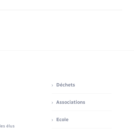
Déchets
Associations
Ecole
es élus