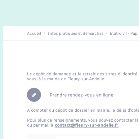
Travaux - Autorisation d’occupation
Enfants – Jeunes
de l’espace public
Recensement
Présentation de la commune
Accueil
Infos pratiques et démarches
Etat-civil - Pap
Loisirs
Organisation d’événement
Le dépôt de demande et le retrait des titres d’identité
vous, à la mairie de Fleury-sur-Andelle.
Transports
Prendre rendez-vous en ligne
A compter du dépôt de dossier en mairie, le délai d’obt
Pour plus de renseignements, vous pouvez contacter la
ou par mail à
contact@fleury-sur-andelle.fr
.