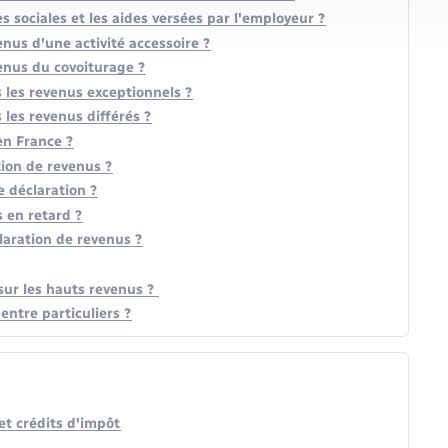
es sociales et les aides versées par l'employeur ?
enus d'une activité accessoire ?
venus du covoiturage ?
les revenus exceptionnels ?
les revenus différés ?
en France ?
tion de revenus ?
 déclaration ?
s en retard ?
laration de revenus ?
 sur les hauts revenus ?
entre particuliers ?
et crédits d'impôt