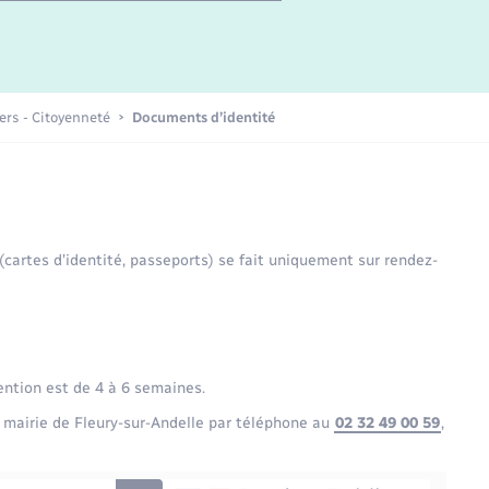
Etat-civil - Papiers -
Citoyenneté
Publications
iers - Citoyenneté
Documents d’identité
Nouvel habitant
Sécurité - Prévention
 (cartes d’identité, passeports) se fait uniquement sur rendez-
Voirie et espace public
ention est de 4 à 6 semaines.
 mairie de Fleury-sur-Andelle par téléphone au
02 32 49 00 59
,