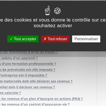
s impôts ?
ise des cookies et vous donne le contrôle sur 
 changement d'adresse ?
souhaitez activer
 à charge ?
en cas de divorce ou séparation ?
Tout accepter
Tout refuser
Personnaliser
r un couple en concubinage ?
aires sont-elles imposées ?
les indemnités d'arrêt de travail ?
salaire d'un apprenti ?
rs d'une formation professionnelle ?
 de préretraite est-elle imposée ?
entreprise est-il imposable ?
 maternelle doit-elle déclarer ses revenus ?
ial doit-il déclarer ses revenus ?
ne salariale ?
les revenus d'un plan d'épargne en actions (PEA) ?
les revenus d'un contrat d'assurance-vie ?