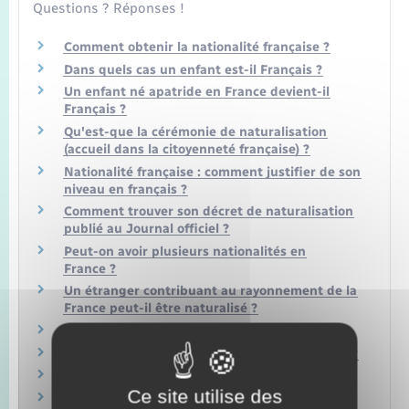
Questions ? Réponses !
Comment obtenir la nationalité française ?
Dans quels cas un enfant est-il Français ?
Un enfant né apatride en France devient-il
Français ?
Qu'est-que la cérémonie de naturalisation
(accueil dans la citoyenneté française) ?
Nationalité française : comment justifier de son
niveau en français ?
Comment trouver son décret de naturalisation
publié au Journal officiel ?
Peut-on avoir plusieurs nationalités en
France ?
Un étranger contribuant au rayonnement de la
France peut-il être naturalisé ?
Comment acheter un timbre fiscal ?
Quels justificatifs d'état civil et de nationalité ?
Comment prouver son domicile ?
Ce site utilise des
Quels documents fournir si l'on vit en couple ?