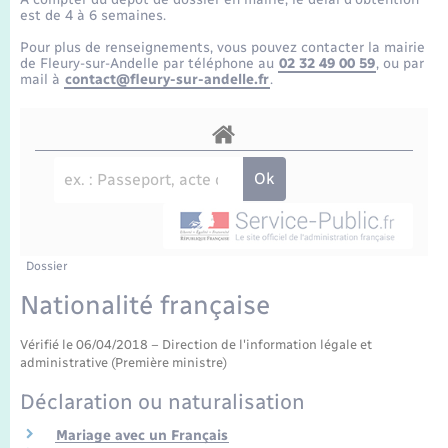
Enfants – Jeunes
Tourisme
Travaux - Autorisation d’occupation de l’espace
est de 4 à 6 semaines.
public
Transports scolaires
Pour plus de renseignements, vous pouvez contacter la mairie
Mariage – PACS
Compétences
Etat-civil - Papiers - Citoyenneté
de Fleury-sur-Andelle par téléphone au
02 32 49 00 59
, ou par
mail à
contact@fleury-sur-andelle.fr
.
Parrainage civil
Plan interactif
Logement - Urbanisme
Recensement
Présentation de la commune
Loisirs
Publications
Nouvel habitant
La Communauté de communes
Dossier
Numérique
Nationalité française
Organisation d’événement
Vérifié le 06/04/2018 – Direction de l'information légale et
administrative (Première ministre)
Sécurité - Prévention
Déclaration ou naturalisation
Mariage avec un Français