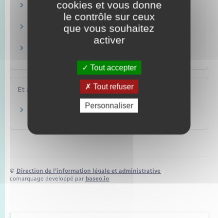
cookies et vous donne
Quels documents fournir si l'on est divorcé ou
le contrôle sur ceux
veuf ?
que vous souhaitez
Quels documents fournir pour justifier des
ressources et des impôts ?
activer
Quels justificatifs fournir pour les enfants
mineurs ?
Tout accepter
Tout refuser
Et aussi
Personnaliser
Certificat de nationalité française (CNF)
Papiers – Citoyenneté – Élections
©
Direction de l’information légale et administrative
comarquage developpé par
baseo.io