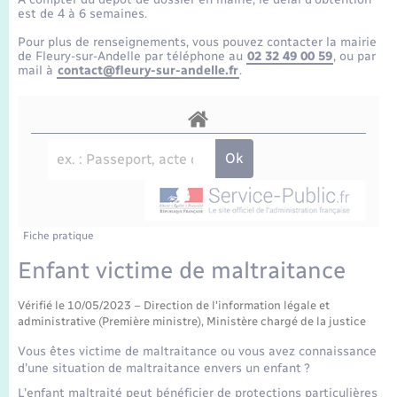
Enfants – Jeunes
Tourisme
Travaux - Autorisation d’occupation de l’espace
est de 4 à 6 semaines.
public
Transports scolaires
Pour plus de renseignements, vous pouvez contacter la mairie
Mariage – PACS
Compétences
Etat-civil - Papiers - Citoyenneté
de Fleury-sur-Andelle par téléphone au
02 32 49 00 59
, ou par
mail à
contact@fleury-sur-andelle.fr
.
Parrainage civil
Plan interactif
Logement - Urbanisme
Recensement
Présentation de la commune
Loisirs
Publications
Nouvel habitant
La Communauté de communes
Fiche pratique
Numérique
Enfant victime de maltraitance
Organisation d’événement
Vérifié le 10/05/2023 – Direction de l'information légale et
administrative (Première ministre), Ministère chargé de la justice
Sécurité - Prévention
Vous êtes victime de maltraitance ou vous avez connaissance
d'une situation de maltraitance envers un enfant ?
L'enfant maltraité peut bénéficier de protections particulières