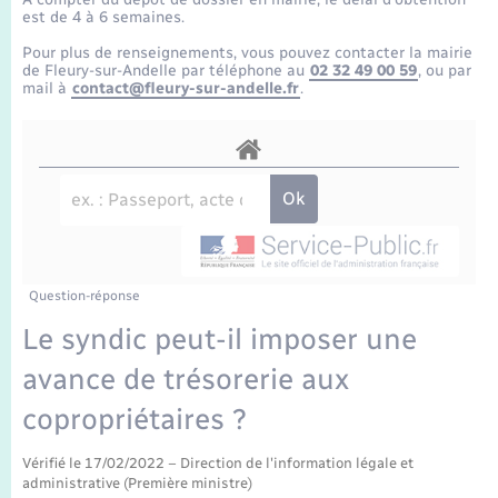
Enfants – Jeunes
Tourisme
Travaux - Autorisation d’occupation de l’espace
est de 4 à 6 semaines.
public
Transports scolaires
Pour plus de renseignements, vous pouvez contacter la mairie
Mariage – PACS
Compétences
Etat-civil - Papiers - Citoyenneté
de Fleury-sur-Andelle par téléphone au
02 32 49 00 59
, ou par
mail à
contact@fleury-sur-andelle.fr
.
Parrainage civil
Plan interactif
Logement - Urbanisme
Recensement
Présentation de la commune
Loisirs
Publications
Nouvel habitant
La Communauté de communes
Question-réponse
Numérique
Le syndic peut-il imposer une
avance de trésorerie aux
Organisation d’événement
copropriétaires ?
Sécurité - Prévention
Vérifié le 17/02/2022 – Direction de l'information légale et
administrative (Première ministre)