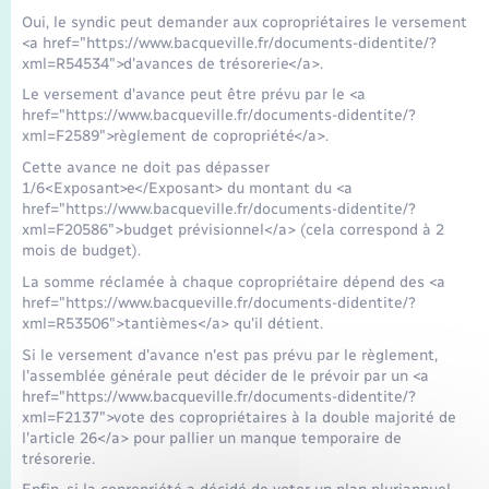
Seniors
Oui, le syndic peut demander aux copropriétaires le versement
<a href="https://www.bacqueville.fr/documents-didentite/?
xml=R54534">d'avances de trésorerie</a>.
Transports
Le versement d'avance peut être prévu par le <a
href="https://www.bacqueville.fr/documents-didentite/?
Voirie et espace public
xml=F2589">règlement de copropriété</a>.
Cette avance ne doit pas dépasser
1/6<Exposant>e</Exposant> du montant du <a
href="https://www.bacqueville.fr/documents-didentite/?
xml=F20586">budget prévisionnel</a> (cela correspond à 2
mois de budget).
La somme réclamée à chaque copropriétaire dépend des <a
href="https://www.bacqueville.fr/documents-didentite/?
xml=R53506">tantièmes</a> qu'il détient.
Si le versement d'avance n'est pas prévu par le règlement,
l'assemblée générale peut décider de le prévoir par un <a
href="https://www.bacqueville.fr/documents-didentite/?
xml=F2137">vote des copropriétaires à la double majorité de
l'article 26</a> pour pallier un manque temporaire de
trésorerie.