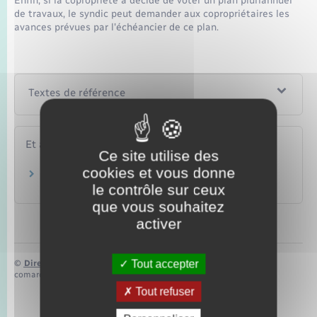
Enfin, si la copropriété a décidé de voter un plan pluriannuel
de travaux, le syndic peut demander aux copropriétaires les
avances prévues par l'échéancier de ce plan.
Textes de référence
Et aussi
Ce site utilise des
cookies et vous donne
Budget et charges de copropriété
le contrôle sur ceux
Logement
que vous souhaitez
activer
Tout accepter
©
Direction de l’information légale et administrative
comarquage developpé par
baseo.io
Tout refuser