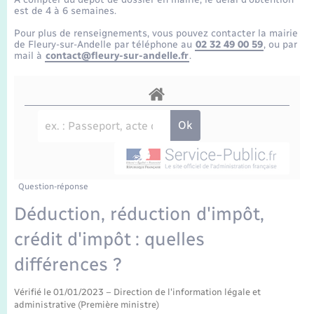
Enfants – Jeunes
Tourisme
Travaux - Autorisation d’occupation de l’espace
est de 4 à 6 semaines.
public
Transports scolaires
Pour plus de renseignements, vous pouvez contacter la mairie
Mariage – PACS
Compétences
Etat-civil - Papiers - Citoyenneté
de Fleury-sur-Andelle par téléphone au
02 32 49 00 59
, ou par
mail à
contact@fleury-sur-andelle.fr
.
Parrainage civil
Plan interactif
Logement - Urbanisme
Recensement
Présentation de la commune
Loisirs
Publications
Nouvel habitant
La Communauté de communes
Question-réponse
Numérique
Déduction, réduction d'impôt,
crédit d'impôt : quelles
Organisation d’événement
différences ?
Sécurité - Prévention
Vérifié le 01/01/2023 – Direction de l'information légale et
administrative (Première ministre)