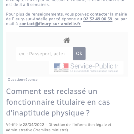
Enfants – Jeunes
Tourisme
Travaux - Autorisation d’occupation de l’espace
est de 4 à 6 semaines.
public
Transports scolaires
Pour plus de renseignements, vous pouvez contacter la mairie
Mariage – PACS
Compétences
Etat-civil - Papiers - Citoyenneté
de Fleury-sur-Andelle par téléphone au
02 32 49 00 59
, ou par
mail à
contact@fleury-sur-andelle.fr
.
Parrainage civil
Plan interactif
Logement - Urbanisme
Recensement
Présentation de la commune
Loisirs
Publications
Nouvel habitant
La Communauté de communes
Question-réponse
Numérique
Comment est reclassé un
fonctionnaire titulaire en cas
Organisation d’événement
d'inaptitude physique ?
Sécurité - Prévention
Vérifié le 28/04/2022 – Direction de l'information légale et
administrative (Première ministre)