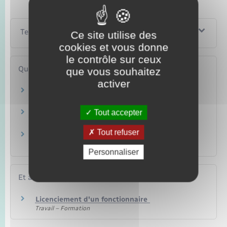
Textes de référence
Ce site utilise des
cookies et vous donne
le contrôle sur ceux
Questions ? Réponses !
que vous souhaitez
activer
Reclassement d'un agent public contractuel :
quelles sont les règles ?
Tout accepter
Inaptitude d'un fonctionnaire stagiaire :
quelles conséquences ?
Tout refuser
Catégorie, corps, cadre d'emplois, grade et
échelon : quelles différences ?
Personnaliser
Et aussi
Licenciement d'un fonctionnaire
Travail – Formation