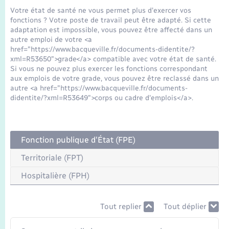
Seniors
Votre état de santé ne vous permet plus d'exercer vos
fonctions ? Votre poste de travail peut être adapté. Si cette
adaptation est impossible, vous pouvez être affecté dans un
Transports
autre emploi de votre <a
href="https://www.bacqueville.fr/documents-didentite/?
xml=R53650">grade</a> compatible avec votre état de santé.
Voirie et espace public
Si vous ne pouvez plus exercer les fonctions correspondant
aux emplois de votre grade, vous pouvez être reclassé dans un
autre <a href="https://www.bacqueville.fr/documents-
didentite/?xml=R53649">corps ou cadre d'emplois</a>.
Fonction publique d'État (FPE)
Territoriale (FPT)
Hospitalière (FPH)
Tout replier
Tout déplier