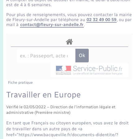
Enfants – Jeunes
Tourisme
Travaux - Autorisation d’occupation de l’espace
est de 4 à 6 semaines.
public
Transports scolaires
Pour plus de renseignements, vous pouvez contacter la mairie
Mariage – PACS
Compétences
Etat-civil - Papiers - Citoyenneté
de Fleury-sur-Andelle par téléphone au
02 32 49 00 59
, ou par
mail à
contact@fleury-sur-andelle.fr
.
Parrainage civil
Plan interactif
Logement - Urbanisme
Recensement
Présentation de la commune
Loisirs
Publications
Nouvel habitant
La Communauté de communes
Fiche pratique
Numérique
Travailler en Europe
Organisation d’événement
Vérifié le 02/05/2022 – Direction de l'information légale et
administrative (Première ministre)
Sécurité - Prévention
En tant que Français ou citoyen européen, vous avez le droit
de travailler dans un autre pays de <a
href="https://www.bacqueville.fr/documents-didentite/?