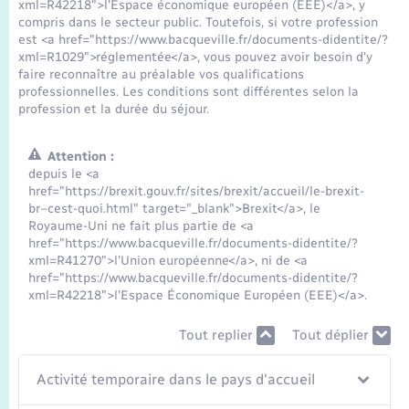
Seniors
xml=R42218">l'Espace économique européen (EEE)</a>, y
compris dans le secteur public. Toutefois, si votre profession
est <a href="https://www.bacqueville.fr/documents-didentite/?
Transports
xml=R1029">réglementée</a>, vous pouvez avoir besoin d'y
faire reconnaître au préalable vos qualifications
professionnelles. Les conditions sont différentes selon la
Voirie et espace public
profession et la durée du séjour.
Attention :
depuis le <a
href="https://brexit.gouv.fr/sites/brexit/accueil/le-brexit-
br–cest-quoi.html" target="_blank">Brexit</a>, le
Royaume-Uni ne fait plus partie de <a
href="https://www.bacqueville.fr/documents-didentite/?
xml=R41270">l'Union européenne</a>, ni de <a
href="https://www.bacqueville.fr/documents-didentite/?
xml=R42218">l'Espace Économique Européen (EEE)</a>.
Tout replier
Tout déplier
Activité temporaire dans le pays d'accueil