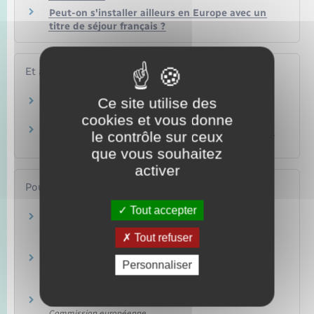
Peut-on s'installer ailleurs en Europe avec un
titre de séjour français ?
Et aussi
Ce site utilise des
Étudier à l'étranger
Famille – Scolarité
cookies et vous donne
Travailler dans une organisation internationale
le contrôle sur ceux
Étranger – Europe
que vous souhaitez
activer
Pour en savoir plus
Tout accepter
Travailler en Europe : règles spécifiques pour
certaines professions
Tout refuser
Commission européenne
Travailler en Europe : droits, conditions,
Personnaliser
prestations sociales, impôts
Commission européenne
Carte professionnelle européenne (EPC)
Commission européenne