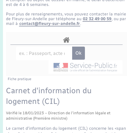
Enfants – Jeunes
Tourisme
Travaux - Autorisation d’occupation de l’espace
est de 4 à 6 semaines.
public
Transports scolaires
Pour plus de renseignements, vous pouvez contacter la mairie
Mariage – PACS
Compétences
Etat-civil - Papiers - Citoyenneté
de Fleury-sur-Andelle par téléphone au
02 32 49 00 59
, ou par
mail à
contact@fleury-sur-andelle.fr
.
Parrainage civil
Plan interactif
Logement - Urbanisme
Recensement
Présentation de la commune
Loisirs
Publications
Nouvel habitant
La Communauté de communes
Fiche pratique
Numérique
Carnet d'information du
logement (CIL)
Organisation d’événement
Vérifié le 18/01/2023 – Direction de l'information légale et
Sécurité - Prévention
administrative (Première ministre)
Le carnet d'information du logement (CIL) concerne les <span