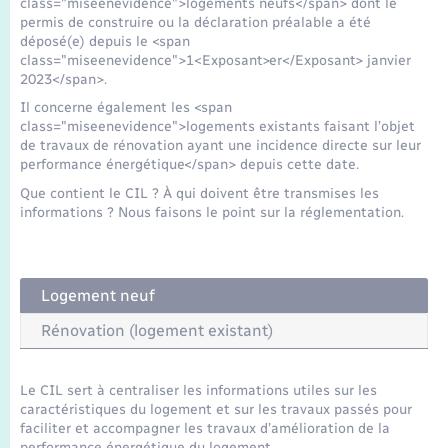
class="miseenevidence">logements neufs</span> dont le
Seniors
permis de construire ou la déclaration préalable a été
déposé(e) depuis le <span
class="miseenevidence">1<Exposant>er</Exposant> janvier
Transports
2023</span>.
Il concerne également les <span
Voirie et espace public
class="miseenevidence">logements existants faisant l’objet
de travaux de rénovation ayant une incidence directe sur leur
performance énergétique</span> depuis cette date.
Que contient le CIL ? À qui doivent être transmises les
informations ? Nous faisons le point sur la réglementation.
Logement neuf
Rénovation (logement existant)
Le CIL sert à centraliser les informations utiles sur les
caractéristiques du logement et sur les travaux passés pour
faciliter et accompagner les travaux d’amélioration de la
performance énergétique du logement.