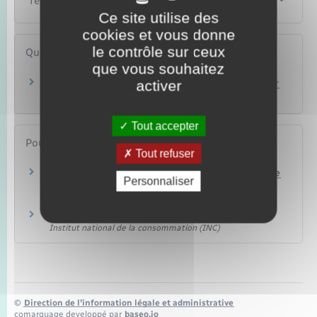
Textes de référence
Ce site utilise des
cookies et vous donne
le contrôle sur ceux
Questions ? Réponses !
que vous souhaitez
activer
Quels sont les diagnostics immobiliers à fournir
en cas de vente ?
Tout accepter
Pour en savoir plus
Tout refuser
Carnet d'information du logement (avec modèle
Personnaliser
à télécharger)
Ministère chargé de l'environnement
Carnet d'information du logement (CIL)
Institut national de la consommation (INC)
©
Direction de l’information légale et administrative
comarquage developpé par
baseo.io