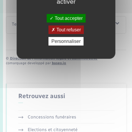
activer
Tout accepter
Textes de référence
Tout refuser
Personnaliser
©
Direction de l’information légale et administrative
comarquage developpé par
baseo.io
Retrouvez aussi
Concessions funéraires
Elections et citoyenneté