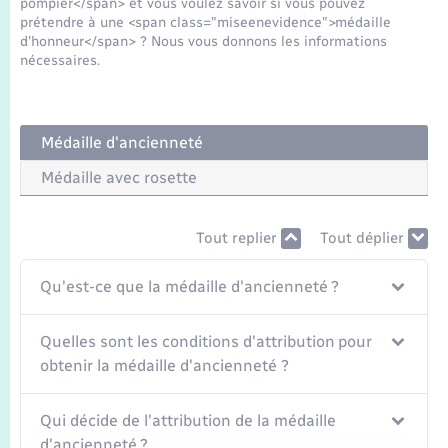
pompier</span> et vous voulez savoir si vous pouvez
Seniors
prétendre à une <span class="miseenevidence">médaille
d'honneur</span> ? Nous vous donnons les informations
nécessaires.
Transports
Voirie et espace public
Médaille d'ancienneté
Médaille avec rosette
Tout replier
Tout déplier
Qu'est-ce que la médaille d'ancienneté ?
Quelles sont les conditions d'attribution pour
obtenir la médaille d'ancienneté ?
Qui décide de l'attribution de la médaille
d'ancienneté ?