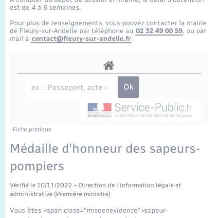
Enfants – Jeunes
Tourisme
Travaux - Autorisation d’occupation de l’espace
est de 4 à 6 semaines.
public
Transports scolaires
Pour plus de renseignements, vous pouvez contacter la mairie
Mariage – PACS
Compétences
Etat-civil - Papiers - Citoyenneté
de Fleury-sur-Andelle par téléphone au
02 32 49 00 59
, ou par
mail à
contact@fleury-sur-andelle.fr
.
Parrainage civil
Plan interactif
Logement - Urbanisme
Recensement
Présentation de la commune
Loisirs
Publications
Nouvel habitant
La Communauté de communes
Fiche pratique
Numérique
Médaille d'honneur des sapeurs-
pompiers
Organisation d’événement
Vérifié le 10/11/2022 – Direction de l'information légale et
Sécurité - Prévention
administrative (Première ministre)
Vous êtes <span class="miseenevidence">sapeur-