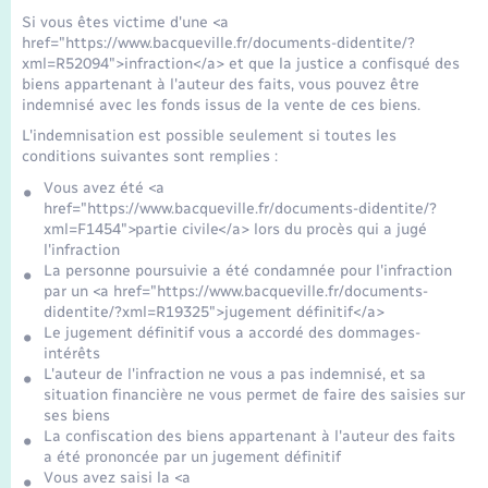
Seniors
Si vous êtes victime d'une <a
href="https://www.bacqueville.fr/documents-didentite/?
xml=R52094">infraction</a> et que la justice a confisqué des
Transports
biens appartenant à l'auteur des faits, vous pouvez être
indemnisé avec les fonds issus de la vente de ces biens.
Voirie et espace public
L'indemnisation est possible seulement si toutes les
conditions suivantes sont remplies :
Vous avez été <a
href="https://www.bacqueville.fr/documents-didentite/?
xml=F1454">partie civile</a> lors du procès qui a jugé
l'infraction
La personne poursuivie a été condamnée pour l'infraction
par un <a href="https://www.bacqueville.fr/documents-
didentite/?xml=R19325">jugement définitif</a>
Le jugement définitif vous a accordé des dommages-
intérêts
L'auteur de l'infraction ne vous a pas indemnisé, et sa
situation financière ne vous permet de faire des saisies sur
ses biens
La confiscation des biens appartenant à l'auteur des faits
a été prononcée par un jugement définitif
Vous avez saisi la <a