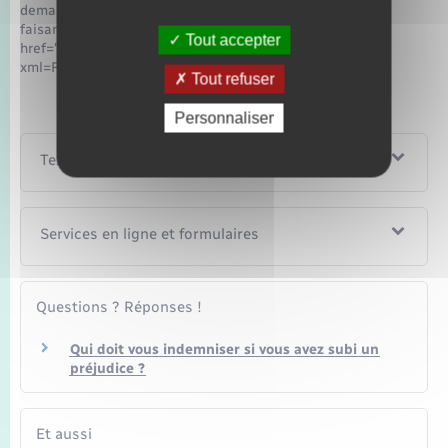
demander l'ouverture d'un compte bancaire ou postal en
faisant valoir votre <a
Tout accepter
href="https://www.bacqueville.fr/documents-didentite/?
xml=F2417">droit au compte</a>.
Tout refuser
Personnaliser
Textes de référence
Services en ligne et formulaires
Questions ? Réponses !
Qui doit vous indemniser si vous avez subi un
préjudice ?
Et aussi