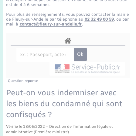
Enfants – Jeunes
Tourisme
Travaux - Autorisation d’occupation de l’espace
est de 4 à 6 semaines.
public
Transports scolaires
Pour plus de renseignements, vous pouvez contacter la mairie
Mariage – PACS
Compétences
Etat-civil - Papiers - Citoyenneté
de Fleury-sur-Andelle par téléphone au
02 32 49 00 59
, ou par
mail à
contact@fleury-sur-andelle.fr
.
Parrainage civil
Plan interactif
Logement - Urbanisme
Recensement
Présentation de la commune
Loisirs
Publications
Nouvel habitant
La Communauté de communes
Question-réponse
Numérique
Peut-on vous indemniser avec
les biens du condamné qui sont
Organisation d’événement
confisqués ?
Sécurité - Prévention
Vérifié le 18/05/2022 – Direction de l'information légale et
administrative (Première ministre)