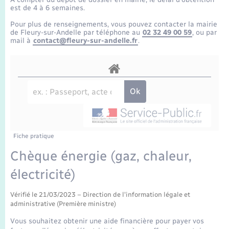
Enfants – Jeunes
Tourisme
Travaux - Autorisation d’occupation de l’espace
est de 4 à 6 semaines.
public
Transports scolaires
Pour plus de renseignements, vous pouvez contacter la mairie
Mariage – PACS
Compétences
Etat-civil - Papiers - Citoyenneté
de Fleury-sur-Andelle par téléphone au
02 32 49 00 59
, ou par
mail à
contact@fleury-sur-andelle.fr
.
Parrainage civil
Plan interactif
Logement - Urbanisme
Recensement
Présentation de la commune
Loisirs
Publications
Nouvel habitant
La Communauté de communes
Fiche pratique
Numérique
Chèque énergie (gaz, chaleur,
électricité)
Organisation d’événement
Vérifié le 21/03/2023 – Direction de l'information légale et
Sécurité - Prévention
administrative (Première ministre)
Vous souhaitez obtenir une aide financière pour payer vos