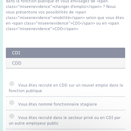
dans la fonction publique et vous envisagez de <span
Seniors
class="miseenevidence">changer d'emploi</span> ? Nous
vous présentons vos possibilités de <span
class="miseenevidence">mobilité</span> selon que vous êtes
Transports
en <span class="miseenevidence">CDI</span> ou en <span
class="miseenevidence">CDD</span>.
Voirie et espace public
CDI
CDD
Vous êtes recruté en CDD sur un nouvel emploi dans la
fonction publique
Vous êtes nommé fonctionnaire stagiaire
Vous êtes recruté dans le secteur privé ou en CDI par
un autre employeur public