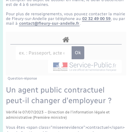
Enfants – Jeunes
Tourisme
Travaux - Autorisation d’occupation de l’espace
est de 4 à 6 semaines.
public
Transports scolaires
Pour plus de renseignements, vous pouvez contacter la mairie
Mariage – PACS
Compétences
Etat-civil - Papiers - Citoyenneté
de Fleury-sur-Andelle par téléphone au
02 32 49 00 59
, ou par
mail à
contact@fleury-sur-andelle.fr
.
Parrainage civil
Plan interactif
Logement - Urbanisme
Recensement
Présentation de la commune
Loisirs
Publications
Nouvel habitant
La Communauté de communes
Question-réponse
Numérique
Un agent public contractuel
peut-il changer d'employeur ?
Organisation d’événement
Vérifié le 07/07/2023 – Direction de l'information légale et
Sécurité - Prévention
administrative (Première ministre)
Vous êtes <span class="miseenevidence">contractuel</span>