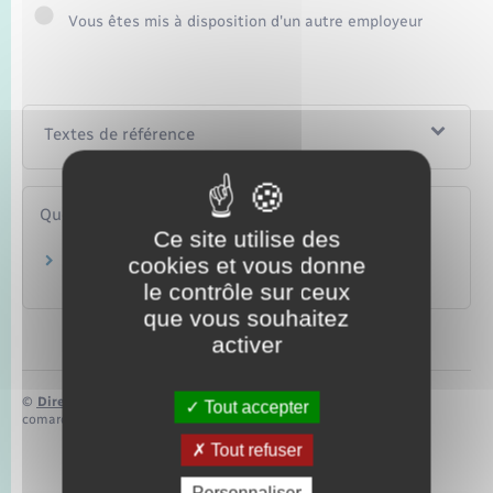
Vous êtes mis à disposition d'un autre employeur
Textes de référence
Questions ? Réponses !
Ce site utilise des
cookies et vous donne
Fonction publique : un contractuel peut-il être
mis en disponibilité ?
le contrôle sur ceux
que vous souhaitez
activer
©
Direction de l’information légale et administrative
Tout accepter
comarquage developpé par
baseo.io
Tout refuser