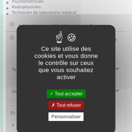
Psychomotricien
Radiophysicien
Technicien de laboratoire médical
Autorisation pour l'établissement en France
Déclaration pour un exercice occasionnel en France
Ce site utilise des
cookies et vous donne
le contrôle sur ceux
que vous souhaitez
Textes de référence
activer
Services en ligne et formulaires
Tout accepter
Tout refuser
Et aussi
Personnaliser
Faire reconnaître en France un diplôme obtenu
à l'étranger