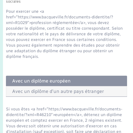
Seniors
sociales
Pour exercer une <a
href="https://www.bacqueville.fr/documents-didentite/?
Transports
xml=R1029">profession réglementée</a>, vous devez
posséder le diplôme, certificat ou titre correspondant. Selon
votre nationalité et le pays de délivrance de votre diplôme,
Voirie et espace public
vous pouvez exercer en France sous certaines conditions.
Vous pouvez également reprendre des études pour obtenir
une adaptation du diplôme étranger ou pour obtenir un
diplôme français.
Avec un diplôme européen
Avec un diplôme d'un autre pays étranger
Si vous êtes <a href="https://www.bacqueville.fr/documents-
didentite/?xml=R46210">européen</a>, détenez un diplôme
européen et comptez exercer en France, 2 régimes existent.
Vous devez soit obtenir une autorisation d'exercer en cas
d'installation (sauf exception), soit faire une déclaration en