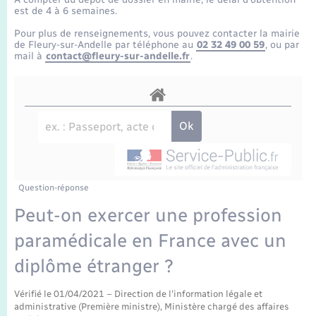
Enfants – Jeunes
Tourisme
Travaux - Autorisation d’occupation de l’espace
est de 4 à 6 semaines.
public
Transports scolaires
Pour plus de renseignements, vous pouvez contacter la mairie
Mariage – PACS
Compétences
Etat-civil - Papiers - Citoyenneté
de Fleury-sur-Andelle par téléphone au
02 32 49 00 59
, ou par
mail à
contact@fleury-sur-andelle.fr
.
Parrainage civil
Plan interactif
Logement - Urbanisme
Recensement
Présentation de la commune
Loisirs
Publications
Nouvel habitant
La Communauté de communes
Question-réponse
Numérique
Peut-on exercer une profession
paramédicale en France avec un
Organisation d’événement
diplôme étranger ?
Sécurité - Prévention
Vérifié le 01/04/2021 – Direction de l'information légale et
administrative (Première ministre), Ministère chargé des affaires