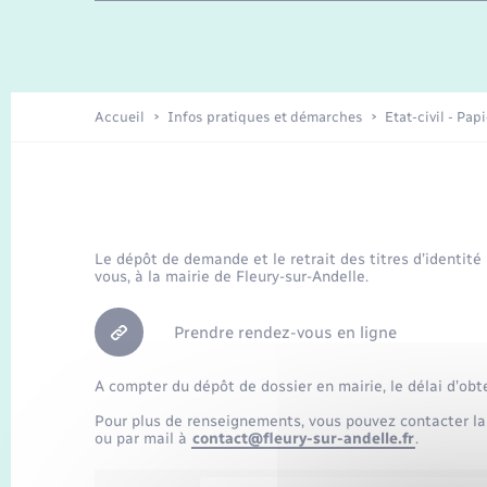
Travaux - Autorisation d’occupation
Enfants – Jeunes
de l’espace public
Recensement
Présentation de la commune
Accueil
Infos pratiques et démarches
Etat-civil - Pap
Loisirs
Organisation d’événement
Le dépôt de demande et le retrait des titres d’identité
vous, à la mairie de Fleury-sur-Andelle.
Transports
Prendre rendez-vous en ligne
A compter du dépôt de dossier en mairie, le délai d’obt
Pour plus de renseignements, vous pouvez contacter la
ou par mail à
contact@fleury-sur-andelle.fr
.