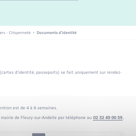
Etat-civil - Papiers -
Citoyenneté
Publications
iers - Citoyenneté
Documents d’identité
Nouvel habitant
Sécurité - Prévention
 (cartes d’identité, passeports) se fait uniquement sur rendez-
Voirie et espace public
ention est de 4 à 6 semaines.
 mairie de Fleury-sur-Andelle par téléphone au
02 32 49 00 59
,