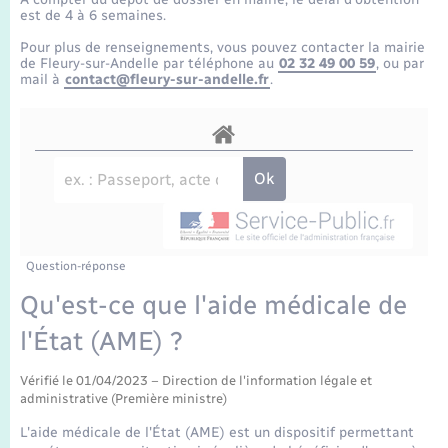
Enfants – Jeunes
Tourisme
Travaux - Autorisation d’occupation de l’espace
est de 4 à 6 semaines.
public
Transports scolaires
Pour plus de renseignements, vous pouvez contacter la mairie
Mariage – PACS
Compétences
Etat-civil - Papiers - Citoyenneté
de Fleury-sur-Andelle par téléphone au
02 32 49 00 59
, ou par
mail à
contact@fleury-sur-andelle.fr
.
Parrainage civil
Plan interactif
Logement - Urbanisme
Recensement
Présentation de la commune
Loisirs
Publications
Nouvel habitant
La Communauté de communes
Question-réponse
Numérique
Qu'est-ce que l'aide médicale de
l'État (AME) ?
Organisation d’événement
Vérifié le 01/04/2023 – Direction de l'information légale et
Sécurité - Prévention
administrative (Première ministre)
L'aide médicale de l'État (AME) est un dispositif permettant