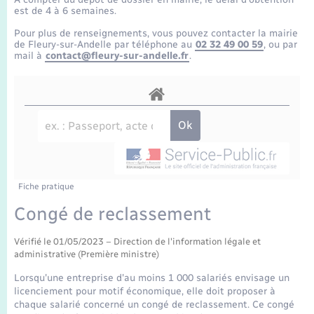
Enfants – Jeunes
Tourisme
Travaux - Autorisation d’occupation de l’espace
est de 4 à 6 semaines.
public
Transports scolaires
Pour plus de renseignements, vous pouvez contacter la mairie
Mariage – PACS
Compétences
Etat-civil - Papiers - Citoyenneté
de Fleury-sur-Andelle par téléphone au
02 32 49 00 59
, ou par
mail à
contact@fleury-sur-andelle.fr
.
Parrainage civil
Plan interactif
Logement - Urbanisme
Recensement
Présentation de la commune
Loisirs
Publications
Nouvel habitant
La Communauté de communes
Fiche pratique
Numérique
Congé de reclassement
Organisation d’événement
Vérifié le 01/05/2023 – Direction de l'information légale et
administrative (Première ministre)
Sécurité - Prévention
Lorsqu'une entreprise d'au moins 1 000 salariés envisage un
licenciement pour motif économique, elle doit proposer à
chaque salarié concerné un congé de reclassement. Ce congé