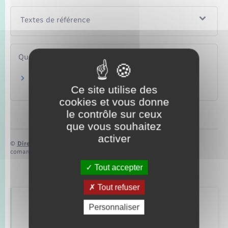
Textes de référence
Questions ? Réponses !
Un ressortissant européen salarié en France a-
Ce site utilise des
t-il les mêmes droits qu'un salarié français ?
cookies et vous donne
le contrôle sur ceux
que vous souhaitez
activer
©
Direction de l’information légale et administrative
comarquage developpé par
baseo.io
Tout accepter
Tout refuser
Retrouvez aussi
Personnaliser