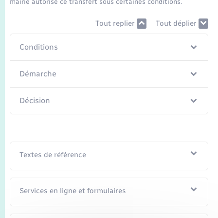
mairie autorise ce transfert sous certaines conditions.
Seniors
Tout replier
Tout déplier
Transports
Conditions
Voirie et espace public
Démarche
Décision
Textes de référence
Services en ligne et formulaires