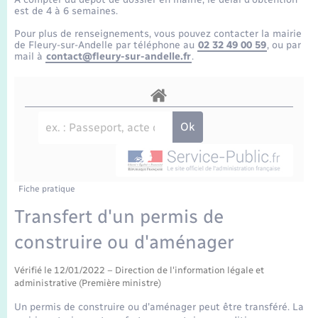
Enfants – Jeunes
Tourisme
Travaux - Autorisation d’occupation de l’espace
est de 4 à 6 semaines.
public
Transports scolaires
Pour plus de renseignements, vous pouvez contacter la mairie
Mariage – PACS
Compétences
Etat-civil - Papiers - Citoyenneté
de Fleury-sur-Andelle par téléphone au
02 32 49 00 59
, ou par
mail à
contact@fleury-sur-andelle.fr
.
Parrainage civil
Plan interactif
Logement - Urbanisme
Recensement
Présentation de la commune
Loisirs
Publications
Nouvel habitant
La Communauté de communes
Fiche pratique
Numérique
Transfert d'un permis de
construire ou d'aménager
Organisation d’événement
Vérifié le 12/01/2022 – Direction de l'information légale et
Sécurité - Prévention
administrative (Première ministre)
Un permis de construire ou d'aménager peut être transféré. La