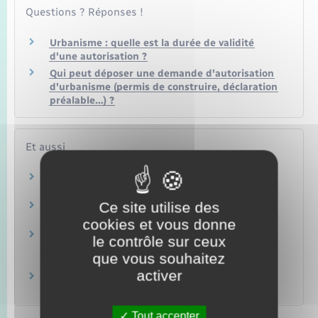
Questions ? Réponses !
Urbanisme : quelle est la durée de validité
d'une autorisation ?
Qui peut déposer une demande d'autorisation
d'urbanisme (permis de construire, déclaration
préalable…) ?
Et aussi
Permis de construire
Logement
Ce site utilise des
Permis d'aménager
Logement
cookies et vous donne
Affichage de l'autorisation d'urbanisme sur le
le contrôle sur ceux
terrain
que vous souhaitez
Logement
activer
Taxe d'aménagement (TA)
Logement
Tout accepter