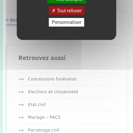
Tout refuser
©
Direction de l’information légale et administrative
Personnaliser
comarquage developpé par
baseo.io
Retrouvez aussi
Concessions funéraires
Elections et citoyenneté
Etat civil
Mariage – PACS
Parrainage civil