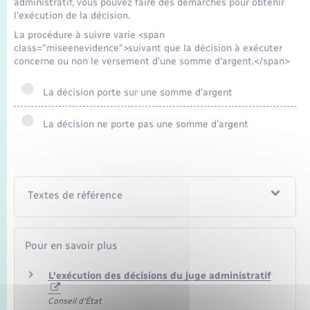
administratif, vous pouvez faire des démarches pour obtenir
Seniors
l'exécution de la décision.
La procédure à suivre varie <span
Transports
class="miseenevidence">suivant que la décision à exécuter
concerne ou non le versement d'une somme d'argent.</span>
Voirie et espace public
La décision porte sur une somme d'argent
La décision ne porte pas une somme d'argent
Textes de référence
Pour en savoir plus
L'exécution des décisions du juge administratif
Conseil d'État