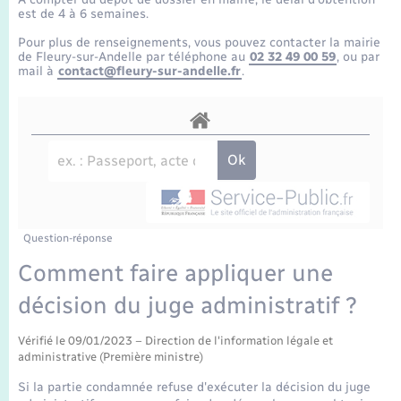
Enfants – Jeunes
Tourisme
Travaux - Autorisation d’occupation de l’espace
est de 4 à 6 semaines.
public
Transports scolaires
Pour plus de renseignements, vous pouvez contacter la mairie
Mariage – PACS
Compétences
Etat-civil - Papiers - Citoyenneté
de Fleury-sur-Andelle par téléphone au
02 32 49 00 59
, ou par
mail à
contact@fleury-sur-andelle.fr
.
Parrainage civil
Plan interactif
Logement - Urbanisme
Recensement
Présentation de la commune
Loisirs
Publications
Nouvel habitant
La Communauté de communes
Question-réponse
Numérique
Comment faire appliquer une
décision du juge administratif ?
Organisation d’événement
Vérifié le 09/01/2023 – Direction de l'information légale et
Sécurité - Prévention
administrative (Première ministre)
Si la partie condamnée refuse d'exécuter la décision du juge