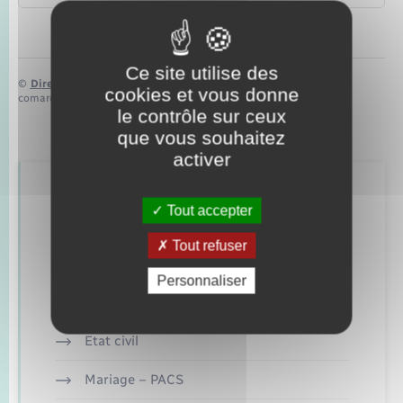
Ce site utilise des
©
Direction de l’information légale et administrative
cookies et vous donne
comarquage developpé par
baseo.io
le contrôle sur ceux
que vous souhaitez
activer
Retrouvez aussi
Tout accepter
Tout refuser
Concessions funéraires
Personnaliser
Elections et citoyenneté
Etat civil
Mariage – PACS