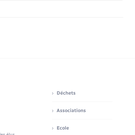
Déchets
Associations
Ecole
es élus