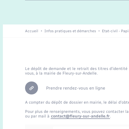
Travaux - Autorisation d’occupation
Enfants – Jeunes
de l’espace public
Recensement
Présentation de la commune
Accueil
Infos pratiques et démarches
Etat-civil - Pap
Loisirs
Organisation d’événement
Le dépôt de demande et le retrait des titres d’identité
vous, à la mairie de Fleury-sur-Andelle.
Transports
Prendre rendez-vous en ligne
A compter du dépôt de dossier en mairie, le délai d’obt
Pour plus de renseignements, vous pouvez contacter la
ou par mail à
contact@fleury-sur-andelle.fr
.