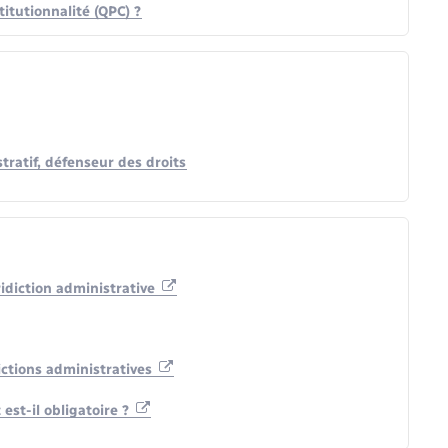
itutionnalité (QPC) ?
stratif, défenseur des droits
ridiction administrative
ictions administratives
 est-il obligatoire ?