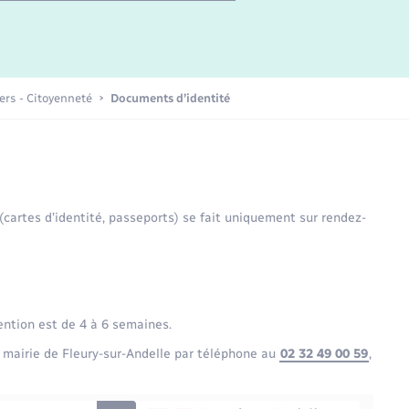
Etat-civil - Papiers -
Citoyenneté
Publications
iers - Citoyenneté
Documents d’identité
Nouvel habitant
Sécurité - Prévention
 (cartes d’identité, passeports) se fait uniquement sur rendez-
Voirie et espace public
ention est de 4 à 6 semaines.
 mairie de Fleury-sur-Andelle par téléphone au
02 32 49 00 59
,