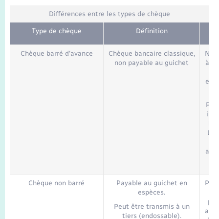
Seniors
Différences entre les types de chèque
Transports
Type de chèque
Définition
Chèque barré d'avance
Chèque bancaire classique,
Ne p
Voirie et espace public
non payable au guichet
à un
cla
endo
d'
Pour
il f
le 
Le 
do
appr
ch
Chèque non barré
Payable au guichet en
Peut
espèces.
d
pay
Peut être transmis à un
auss
tiers (endossable).