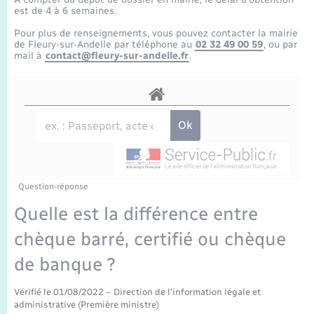
Enfants – Jeunes
Tourisme
Travaux - Autorisation d’occupation de l’espace
est de 4 à 6 semaines.
public
Transports scolaires
Pour plus de renseignements, vous pouvez contacter la mairie
Mariage – PACS
Compétences
Etat-civil - Papiers - Citoyenneté
de Fleury-sur-Andelle par téléphone au
02 32 49 00 59
, ou par
mail à
contact@fleury-sur-andelle.fr
.
Parrainage civil
Plan interactif
Logement - Urbanisme
Recensement
Présentation de la commune
Loisirs
Publications
Nouvel habitant
La Communauté de communes
Question-réponse
Numérique
Quelle est la différence entre
chèque barré, certifié ou chèque
Organisation d’événement
de banque ?
Sécurité - Prévention
Vérifié le 01/08/2022 – Direction de l'information légale et
administrative (Première ministre)