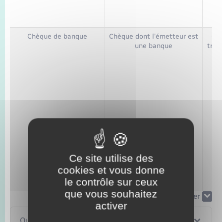
Chèque de banque
Chèque dont l'émetteur est
Chè
une banque
tran
Ce site utilise des
cookies et vous donne
le contrôle sur ceux
que vous souhaitez
Tout replier
Tout déplier
activer
Qu'est-ce qu'un chèque barré d'avance ?