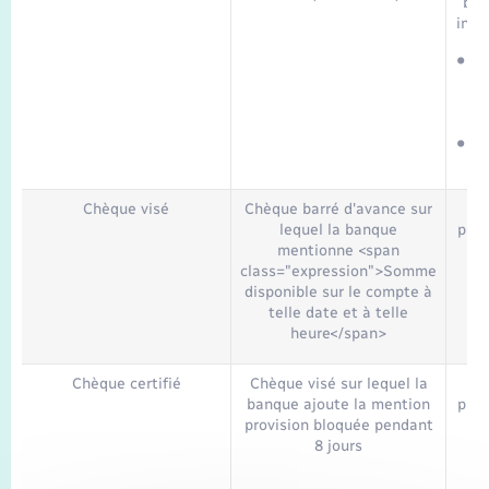
béné
insc
Chèque visé
Chèque barré d'avance sur
To
lequel la banque
prop
mentionne <span
class="expression">Somme
disponible sur le compte à
telle date et à telle
heure</span>
Chèque certifié
Chèque visé sur lequel la
To
banque ajoute la mention
prop
provision bloquée pendant
8 jours