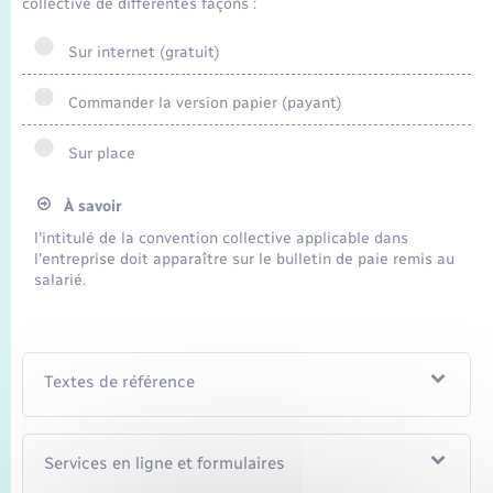
collective de différentes façons :
Seniors
Sur internet (gratuit)
Transports
Commander la version papier (payant)
Voirie et espace public
Sur place
À savoir
l'intitulé de la convention collective applicable dans
l'entreprise doit apparaître sur le bulletin de paie remis au
salarié.
Textes de référence
Services en ligne et formulaires