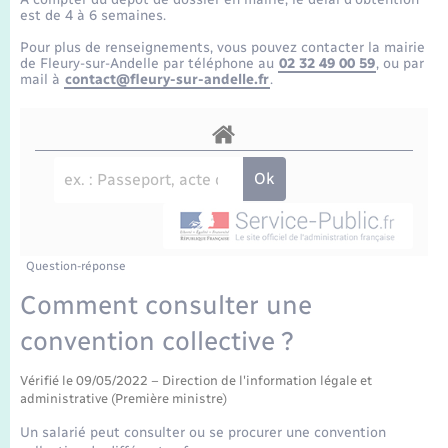
Enfants – Jeunes
Tourisme
Travaux - Autorisation d’occupation de l’espace
est de 4 à 6 semaines.
public
Transports scolaires
Pour plus de renseignements, vous pouvez contacter la mairie
Mariage – PACS
Compétences
Etat-civil - Papiers - Citoyenneté
de Fleury-sur-Andelle par téléphone au
02 32 49 00 59
, ou par
mail à
contact@fleury-sur-andelle.fr
.
Parrainage civil
Plan interactif
Logement - Urbanisme
Recensement
Présentation de la commune
Loisirs
Publications
Nouvel habitant
La Communauté de communes
Question-réponse
Numérique
Comment consulter une
convention collective ?
Organisation d’événement
Vérifié le 09/05/2022 – Direction de l'information légale et
Sécurité - Prévention
administrative (Première ministre)
Un salarié peut consulter ou se procurer une convention