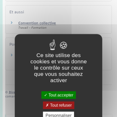
Et aussi
Convention collective
Travail – Formation
Pour en savoir plus
Ce site utilise des
Les accords collectifs d'entreprises
cookies et vous donne
Direction de l'information légale et administrative (Dila) –
Première ministre
le contrôle sur ceux
que vous souhaitez
activer
©
Direction de l’information légale et administrative
Tout accepter
comarquage developpé par
baseo.io
Tout refuser
Personnaliser