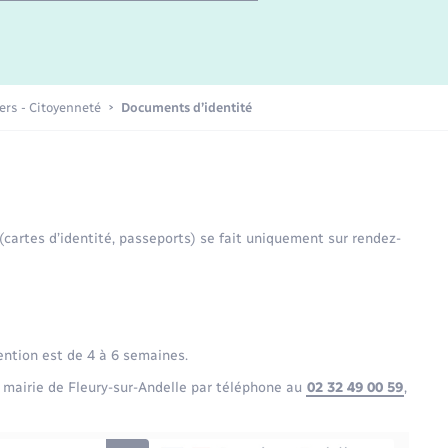
Etat-civil - Papiers -
Citoyenneté
Publications
iers - Citoyenneté
Documents d’identité
Nouvel habitant
Sécurité - Prévention
 (cartes d’identité, passeports) se fait uniquement sur rendez-
Voirie et espace public
ention est de 4 à 6 semaines.
 mairie de Fleury-sur-Andelle par téléphone au
02 32 49 00 59
,