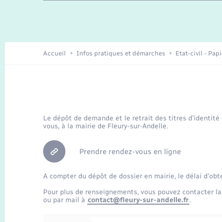
Travaux - Autorisation d’occupation
Enfants – Jeunes
de l’espace public
Recensement
Présentation de la commune
Accueil
Infos pratiques et démarches
Etat-civil - Pap
Loisirs
Organisation d’événement
Le dépôt de demande et le retrait des titres d’identité
vous, à la mairie de Fleury-sur-Andelle.
Transports
Prendre rendez-vous en ligne
A compter du dépôt de dossier en mairie, le délai d’obt
Pour plus de renseignements, vous pouvez contacter la
ou par mail à
contact@fleury-sur-andelle.fr
.