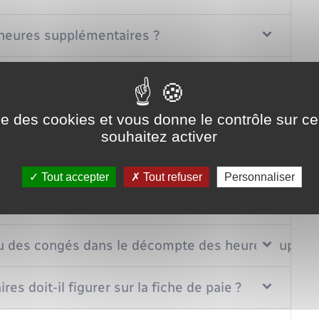
heures supplémentaires ?
'heures supplémentaires ?
ise des cookies et vous donne le contrôle sur 
entaires au-delà du contingent annuel ?
souhaitez activer
sont-elles payées ?
Tout accepter
Tout refuser
Personnaliser
 ?
é ou des congés dans le décompte des heures supplé
 doit-il figurer sur la fiche de paie ?